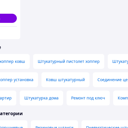
ь
е
хоппер ковш
Штукатурный пистолет хоппер
Штукат
оппер установка
Ковш штукатурный
Соединение це
вартир
Штукатурка дома
Ремонт под ключ
Комп
категории
 поршневые
Резиновые шланги
Пневматические шт