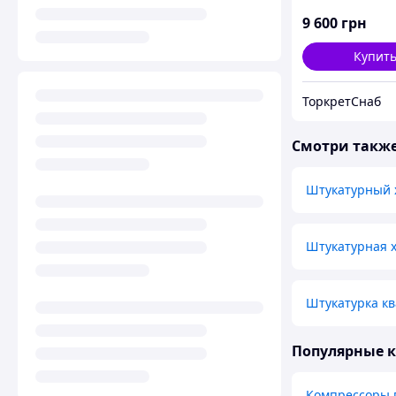
9 600
грн
Купит
ТоркретСнаб
Смотри такж
Штукатурный 
Штукатурная х
Штукатурка к
Популярные 
Компрессоры