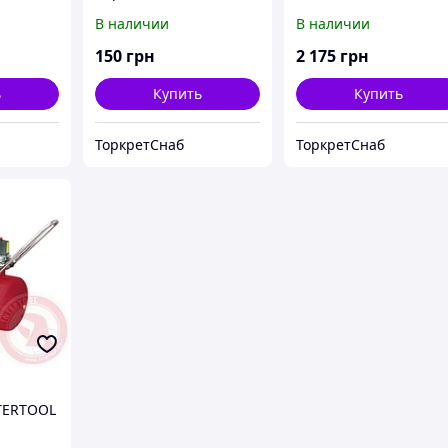
штукатурному хоппер
"Торнадо"
В наличии
В наличии
ковшу "Торнадо"
150
грн
2 175
грн
ь
Купить
Купить
ТоркретСнаб
ТоркретСнаб
TERTOOL