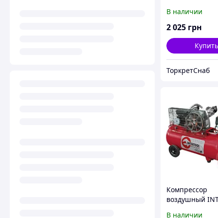
"Торнадо"
В наличии
2 025
грн
Купит
ТоркретСнаб
Компрессор
воздушный IN
PT-0014
В наличии