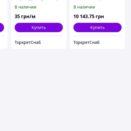
ковшу "Торнадо"
В наличии
В наличии
35
грн/м
10 143
.75
грн
Купить
Купить
ТоркретСнаб
ТоркретСнаб