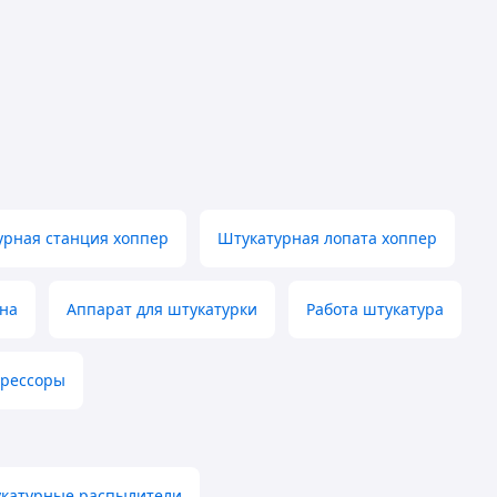
урная станция хоппер
Штукатурная лопата хоппер
на
Аппарат для штукатурки
Работа штукатура
рессоры
укатурные распылители