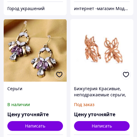
Город украшений
интернет -магазин Модняшка
Серьги
Бижутерия Красивые,
неподражаемые серьги,
браслеты, подвески
В наличии
Под заказ
имеют свой стиль и
характер
Цену уточняйте
Цену уточняйте
Написать
Написать