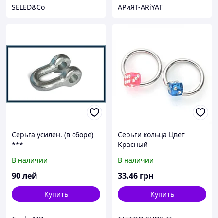
SELED&Co
АРиЯТ-ARiYAT
Серьга усилен. (в сборе)
Серьги кольца Цвет
***
Красный
В наличии
В наличии
90
лей
33
.46
грн
Купить
Купить