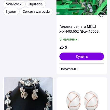
Swarovski
Bijuterie
Кулон
Cercei swarovski
Головка рычага МКШ
ЖХН-03.602 (Дон-1500Б,
Акрос, Вектор) в сборе с
В наличии
серьгами
25
$
Купить
HarvestMD