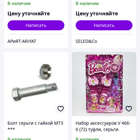
В наличии
В наличии
серьги, стильные
комплекты
Цену уточняйте
Цену уточняйте
Написать
Написать
АРиЯТ-ARiYAT
SELED&Co
Болт серьги с гайкой МТЗ
Набор аксессуаров V 466-
***
6 (72) туфли, серьги.
заколка, на листе
В наличии
В наличии