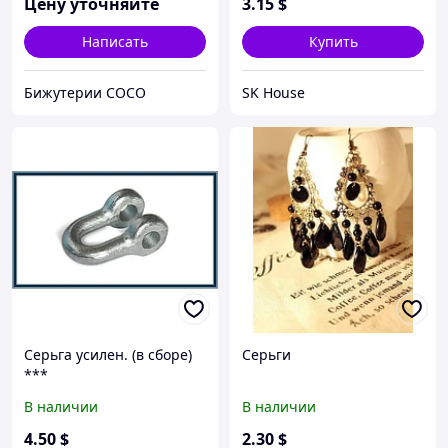
Цену уточняйте
3
.15
$
Написать
Купить
Бижутерии COCO
SK House
Серьга усилен. (в сборе)
Серьги
***
В наличии
В наличии
4
.50
$
2
.30
$