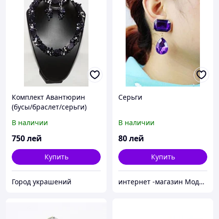
Комплект Авантюрин
Серьги
(бусы/браслет/серьги)
№19
В наличии
В наличии
750
лей
80
лей
Купить
Купить
Город украшений
интернет -магазин Модняшка