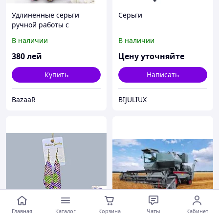
Удлиненные серьги
Серьги
ручной работы с
кристаллами Swarovski
В наличии
В наличии
380
лей
Цену уточняйте
Купить
Написать
BazaaR
BIJULIUX
Главная
Каталог
Корзина
Чаты
Кабинет