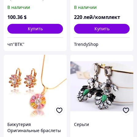
конго Ф до 2,1
В наличии
В наличии
100
.36
$
220
лей/комплект
Купить
Купить
чп"ВТК"
TrendyShop
Бижутерия
Серьги
Оригинальные браслеты
и кольца, элегантные