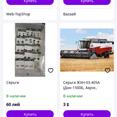
Купить
Купить
Web-TopShop
BazaaR
Серьги
Серьга ЖХН-03.405А
(Дон-1500Б, Акрос,
Вектор) привода головки
В наличии
В наличии
ножа МКШ
60
лей
3
$
Купить
Купить