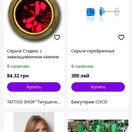
Серьги Стадекс с
Серьги серебрянные
завальцованным камнем
среднего и малого
В наличии
В наличии
размеров. Studex Январь
- Гранат (R201 и M201)
84
.32
грн
300
лей
Купить
Купить
TATTOO SHOP "Татушечка" Молдова
Бижутерии COCO