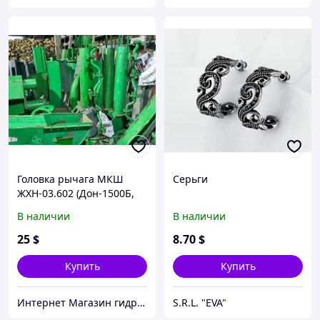
Головка рычага МКШ
Серьги
ЖХН-03.602 (Дон-1500Б,
Акрос, Вектор) в сборе с
В наличии
В наличии
серьгами
25
$
8
.70
$
Купить
Купить
Интернет Магазин гидравлических узлов
S.R.L. "EVA"