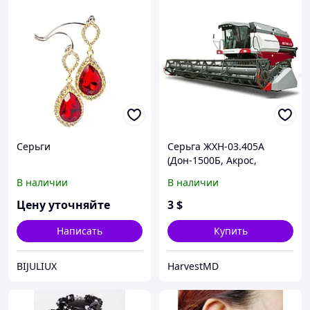
Серьги
Серьга ЖХН-03.405А
(Дон-1500Б, Акрос,
Вектор) привода головки
В наличии
В наличии
ножа МКШ
Цену уточняйте
3
$
Написать
Купить
BIJULIUX
HarvestMD