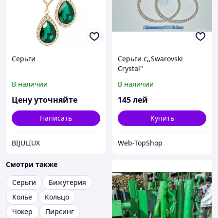
Серьги
Серьги с,,Swarovski
Crystal"
В наличии
В наличии
Цену уточняйте
145
лей
Написать
Купить
BIJULIUX
Web-TopShop
Смотри также
Серьги
Бижутерия
Колье
Кольцо
Чокер
Пирсинг