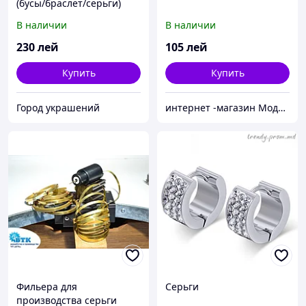
(бусы/браслет/серьги)
№18
В наличии
В наличии
230
лей
105
лей
Купить
Купить
Город украшений
интернет -магазин Модняшка
Фильера для
Серьги
производства серьги