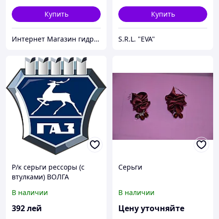
Купить
Купить
Интернет Магазин гидравлических узлов
S.R.L. "EVA"
Р/к серьги рессоры (с
Серьги
втулками) ВОЛГА
(компл.на авто) (пр-во
В наличии
В наличии
Россия)
392
лей
Цену уточняйте