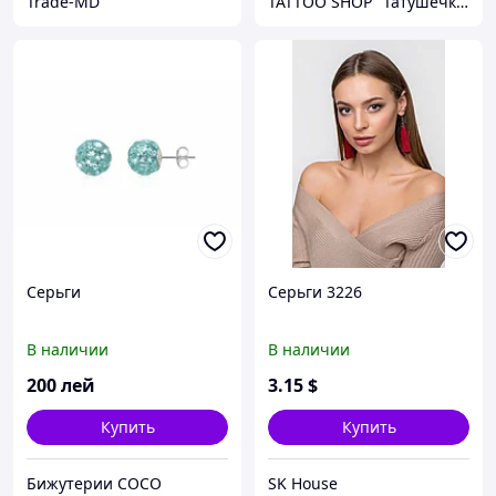
Trade-MD
TATTOO SHOP "Татушечка" Молдова
Серьги
Серьги 3226
В наличии
В наличии
200
лей
3
.15
$
Купить
Купить
Бижутерии COCO
SK House