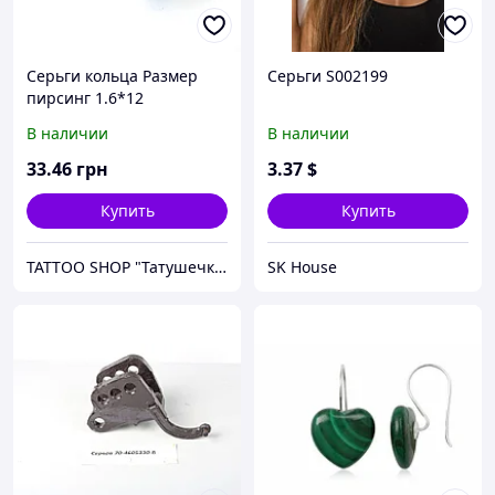
Серьги кольца Размер
Серьги S002199
пирсинг 1.6*12
В наличии
В наличии
33
.46
грн
3
.37
$
Купить
Купить
TATTOO SHOP "Татушечка" Молдова
SK House