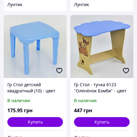
Лунтик
Лунтик
Гр Стол детский
Гр Стол - тучка 6123
квадратный (10) - цвет
"Оленёнок Бэмби" - цвет
голубой "K-PLAST"
голубой (1) "МАСЯ"
В наличии
В наличии
175
.95
грн
447
грн
Купить
Купить