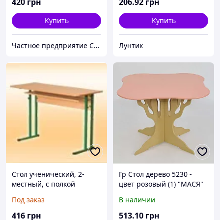
420
грн
206
.92
грн
Купить
Купить
Частное предприятие София Мед
Лунтик
Стол ученический, 2-
Гр Стол дерево 5230 -
местный, с полкой
цвет розовый (1) "МАСЯ"
Под заказ
В наличии
416
грн
513
.10
грн