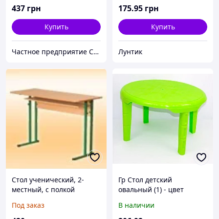
№ 4
437
грн
175
.95
грн
Купить
Купить
Частное предприятие София Мед
Лунтик
Стол ученический, 2-
Гр Стол детский
местный, с полкой
овальный (1) - цвет
салатовый "K-PLAST"
Под заказ
В наличии