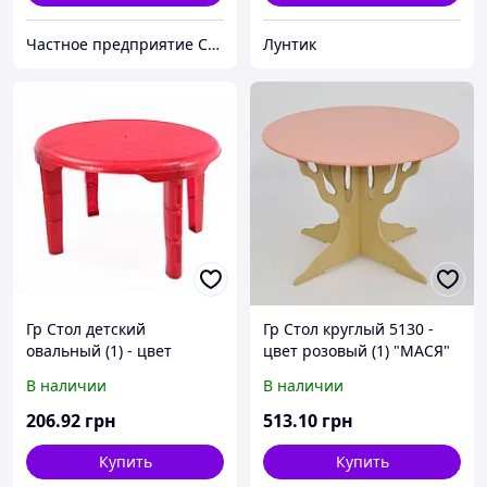
Частное предприятие София Мед
Лунтик
Гр Стол детский
Гр Стол круглый 5130 -
овальный (1) - цвет
цвет розовый (1) "МАСЯ"
темно-красный "K-PLAST"
В наличии
В наличии
206
.92
грн
513
.10
грн
Купить
Купить