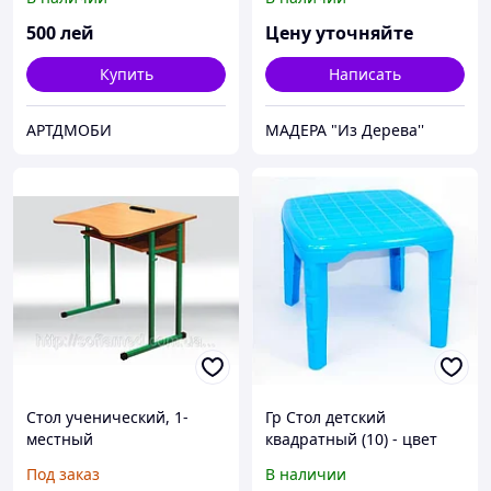
500
лей
Цену уточняйте
Купить
Написать
АРТДМОБИ
МАДЕРА "Из Дерева''
Стол ученический, 1-
Гр Стол детский
местный
квадратный (10) - цвет
антискалиозний, с
синий "K-PLAST"
Под заказ
В наличии
полкой, ростовых группы