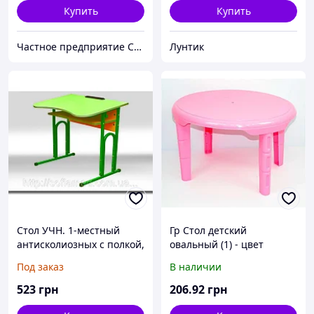
Купить
Купить
Частное предприятие София Мед
Лунтик
Стол УЧН. 1-местный
Гр Стол детский
антисколиозных с полкой,
овальный (1) - цвет
с регульованням по
розовый "K-PLAST"
Под заказ
В наличии
высоте ростовых групп №
4-6
523
грн
206
.92
грн