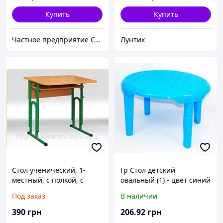
Купить
Купить
Частное предприятие София Мед
Лунтик
Стол ученический, 1-
Гр Стол детский
местный, с полкой, с
овальный (1) - цвет синий
регулировкой по высоте
"K-PLAST"
Под заказ
В наличии
390
грн
206
.92
грн