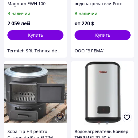
Magnum EWH 100
водонагреватели Росс
В наличии
В наличии
2 059
лей
от
220
$
Купить
Купить
Termteh SRL Tehnica de climatizare
ООО "ЭЛЕМА"
Soba Tip H4 pentru
Водонагреватель Бойлер
Cazane de Baie ELTIM
THERMEX ID 50-V