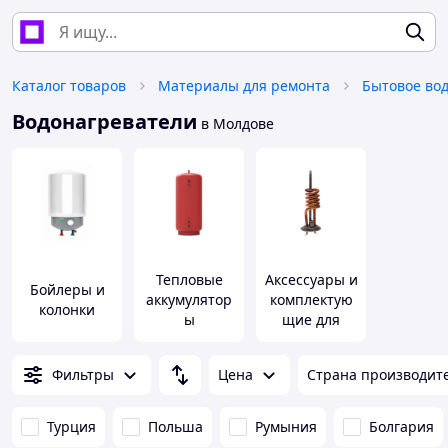
Каталог товаров
Материалы для ремонта
Бытовое во
Водонагреватели
в Молдове
Тепловые
Аксессуары и
Бойлеры и
аккумулятор
комплектую
колонки
ы
щие для
водонагрева
телей
Фильтры
Цена
Страна производит
Турция
Польша
Румыния
Болгария