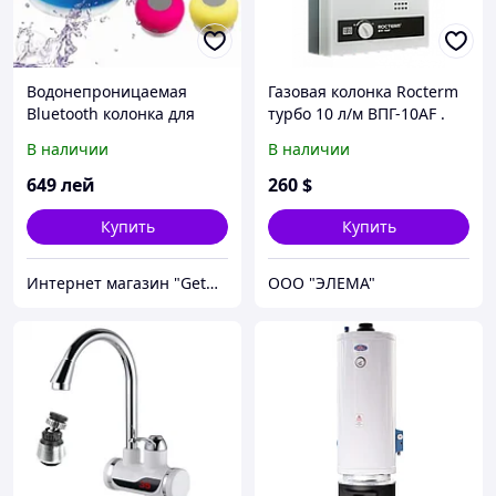
Водонепроницаемая
Газовая колонка Rocterm
Bluetooth колонка для
турбо 10 л/м ВПГ-10AF .
душа
Проточный
В наличии
В наличии
водонагреватель
649
лей
260
$
Купить
Купить
Интернет магазин "GetGift"
ООО "ЭЛЕМА"