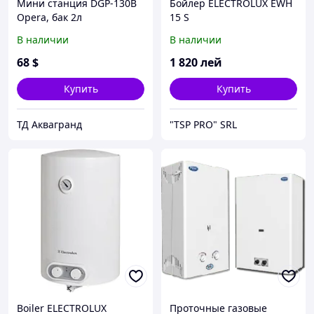
Мини станция DGP-130B
Бойлер ELECTROLUX EWH
Opera, бак 2л
15 S
В наличии
В наличии
68
$
1 820
лей
Купить
Купить
ТД Аквагранд
"TSP PRO" SRL
Boiler ELECTROLUX
Проточные газовые