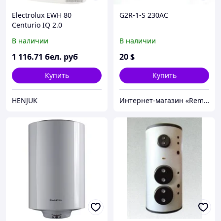
Electrolux EWH 80
G2R-1-S 230AC
Centurio IQ 2.0
В наличии
В наличии
1 116
.71
бел. руб
20
$
Купить
Купить
HENJUK
Интернет-магазин «Rem-elektronik»