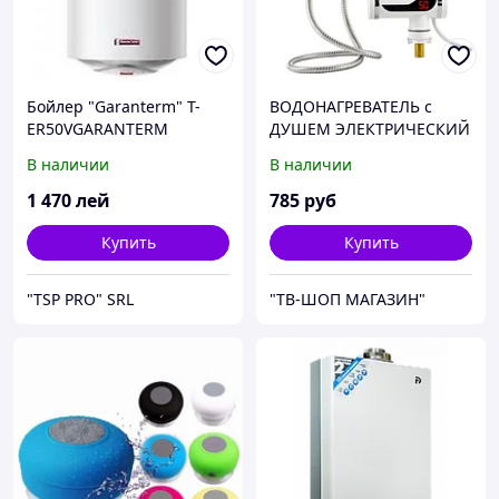
Бойлер "Garanterm" T-
ВОДОНАГРЕВАТЕЛЬ с
ER50VGARANTERM
ДУШЕМ ЭЛЕКТРИЧЕСКИЙ
В наличии
В наличии
1 470
лей
785
руб
Купить
Купить
"TSP PRO" SRL
"ТВ-ШОП МАГАЗИН"