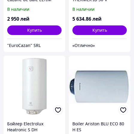
В наличии
В наличии
2 950
лей
5 634
.86
лей
Купить
Купить
"EuroCazan" SRL
«Отлично»
Бойлер Electrolux
Boiler Ariston BLU ECO 80
Heatronic S DH
H ES