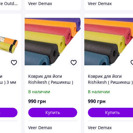
Магазин «X-Style Outdoor Center»
Veer Demax
Veer Demax
ги
Коврик для йоги
Коврик для йоги
ш ) 3 мм
Rishikesh ( Ришикеш )
Rishikesh ( Ришикеш )
нарезной 4,5 мм Bodhi
нарезной 4,5 мм Bodh
В наличии
В наличии
синий (морская волна)
Фиолетовый
990
грн
990
грн
ь
Купить
Купить
Veer Demax
Veer Demax