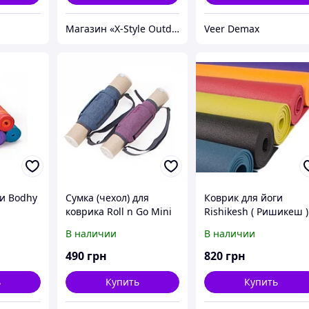
Магазин «X-Style Outdoor Center»
Veer Demax
ги Bodhy
Сумка (чехол) для
Коврик для йоги
коврика Roll n Go Mini
Rishikesh ( Ришикеш )
от фирмы Bodhi
нарезной 4,5 мм Bodh
В наличии
В наличии
Серый
490
грн
820
грн
ь
Купить
Купить