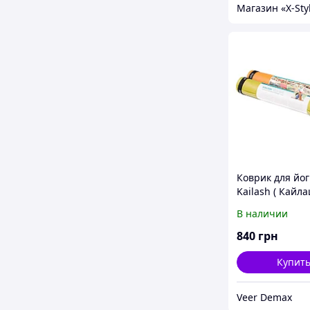
Коврик для йо
Kailash ( Кайла
Bodhi
В наличии
840
грн
Купит
Veer Demax