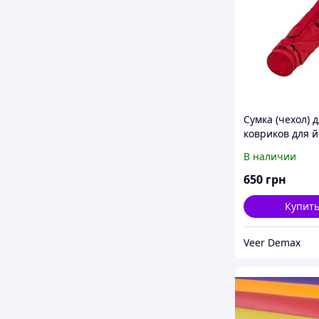
Сумка (чехол) 
ковриков для й
ASANA 60 от ф
В наличии
Bodhi бордо
650
грн
Купит
Veer Demax