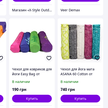
Магазин «X-Style Outdoor Center»
Veer Demax
Чехол для ковриков для
Чехол для йога мата
йоги Easy Bag от
ASANA 60 Cotton от
i
фирмы Bodhi
фирмы Bodhi
В наличии
В наличии
190
грн
740
грн
Купить
Купить