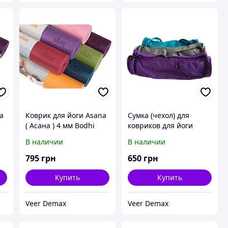
a
Коврик для йоги Asana
Сумка (чехол) для
( Асана ) 4 мм Bodhi
ковриков для йоги
Синий
ASANA 60 от фирмы
В наличии
В наличии
Bodhi
795
грн
650
грн
Купить
Купить
Veer Demax
Veer Demax