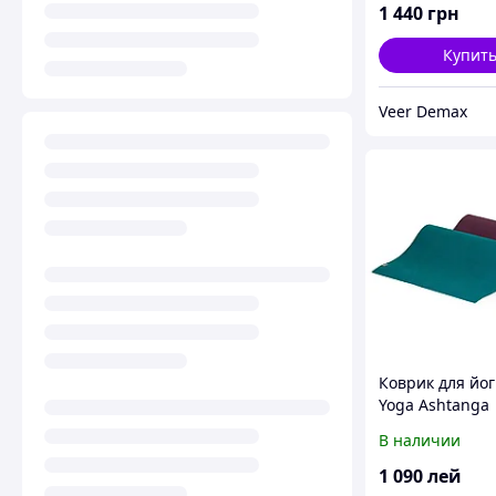
1 440
грн
Купит
Veer Demax
Коврик для йо
Yoga Ashtanga
В наличии
1 090
лей