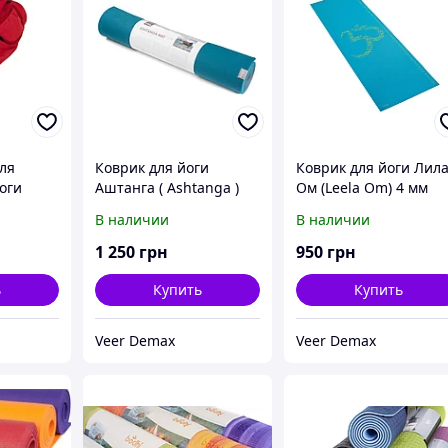
для
Коврик для йоги
Коврик для йоги Лил
оги
Аштанга ( Ashtanga )
Ом (Leela Om) 4 мм
ирмы
5.5 мм Bodhi
Bodhi Голубой
В наличии
В наличии
1 250
грн
950
грн
ь
Купить
Купить
Veer Demax
Veer Demax