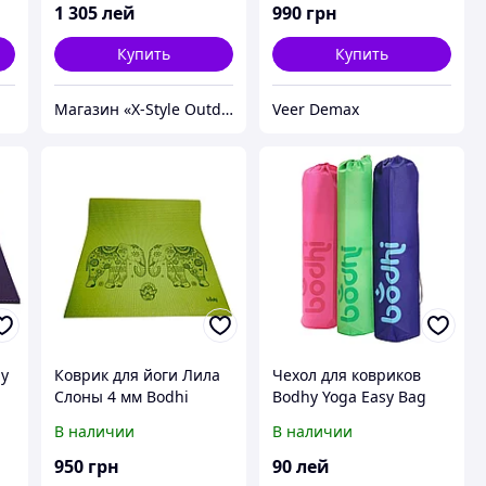
1 305
лей
990
грн
Купить
Купить
Магазин «X-Style Outdoor Center»
Veer Demax
hy
Коврик для йоги Лила
Чехол для ковриков
Слоны 4 мм Bodhi
Bodhy Yoga Easy Bag
оливка
В наличии
В наличии
950
грн
90
лей