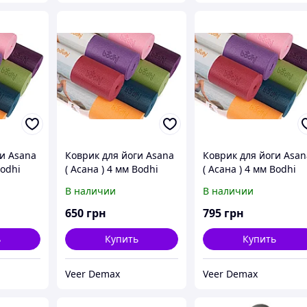
и Asana
Коврик для йоги Asana
Коврик для йоги Asan
Bodhi
( Асана ) 4 мм Bodhi
( Асана ) 4 мм Bodhi
Зеленый
баклажан
В наличии
В наличии
650
грн
795
грн
ь
Купить
Купить
Veer Demax
Veer Demax