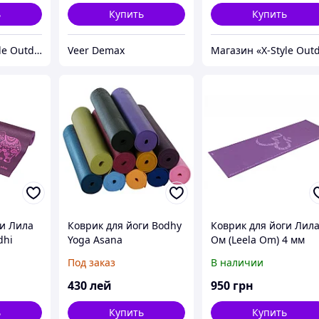
ь
Купить
Купить
Магазин «X-Style Outdoor Center»
Veer Demax
ги Лила
Коврик для йоги Bodhy
Коврик для йоги Лил
dhi
Yoga Asana
Ом (Leela Om) 4 мм
Bodhi
Под заказ
В наличии
430
лей
950
грн
ь
Купить
Купить