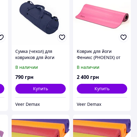
а
Сумка (чехол) для
Коврик для йоги
ковриков для йоги
Феникс (PHOENIX) от
ASANA CITY BAG от
Bodhi Розовый
В наличии
В наличии
фирмы Bodhi Синий
790
грн
2 400
грн
Купить
Купить
Veer Demax
Veer Demax