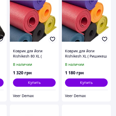
Коврик для йоги
Коврик для йоги
Rishikesh 80 XL (
Rishikesh XL ( Ришикеш
Ришикеш ) 4,5 мм
) 4,5 мм Bodhi
В наличии
В наличии
Bodhi
1 320
грн
1 180
грн
Купить
Купить
Veer Demax
Veer Demax