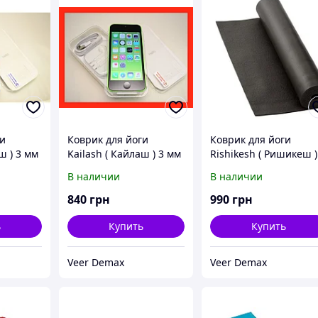
ги
Коврик для йоги
Коврик для йоги
ш ) 3 мм
Kailash ( Кайлаш ) 3 мм
Rishikesh ( Ришикеш )
вый
Bodhi Черный
4,5 мм Bodhi черный
В наличии
В наличии
840
грн
990
грн
ь
Купить
Купить
Veer Demax
Veer Demax