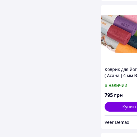
Коврик для йог
( Асана ) 4 мм 
Оранжевый
В наличии
795
грн
Купит
Veer Demax