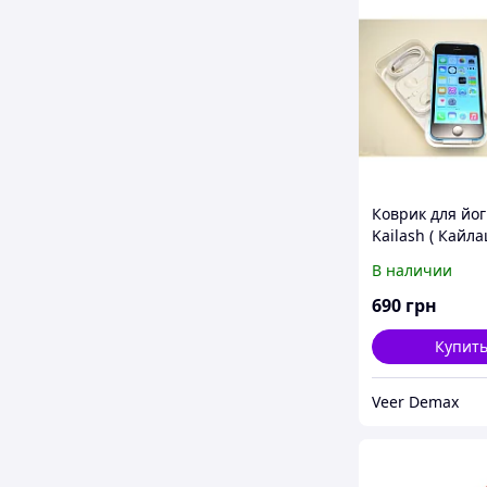
Коврик для йо
Kailash ( Кайла
Bodhi Фиолето
В наличии
690
грн
Купит
Veer Demax