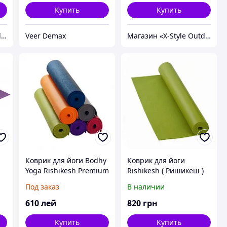
Купить
Купить
Магазин «X-Style Outdoor Center»
Veer Demax
Магазин «X-Style Outdoor Center»
а
Коврик для йоги Bodhy
Коврик для йоги
Yoga Rishikesh Premium
Rishikesh ( Ришикеш )
60
4,5 мм Bodhi Оливка
Под заказ
В наличии
610
лей
820
грн
Купить
Купить