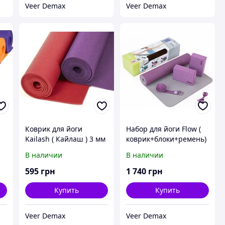
Veer Demax
Veer Demax
Коврик для йоги
Набор для йоги Flow (
Kailash ( Кайлаш ) 3 мм
коврик+блоки+ремень)
i
Bodhi Бордовый
Bodhi
В наличии
В наличии
595
грн
1 740
грн
Купить
Купить
Veer Demax
Veer Demax