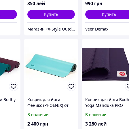
850
лей
990
грн
ь
Купить
Купить
Магазин «X-Style Outdoor Center»
Veer Demax
ги Bodhy
Коврик для йоги
Коврик для йоги Bod
Феникс (PHOENIX) от
Yoga Manduka PRO
Bodhi Голубой
Black Magic
В наличии
В наличии
2 400
грн
3 280
лей