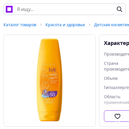
Каталог товаров
Красота и здоровье
Детская космети
Характе
Производит
Страна
производит
Объем
Гипоаллерг
Область
применени