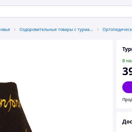
ровья
Оздоровительные товары с турмалином и шунгитом
Тур
В на
3
Прод
Дос