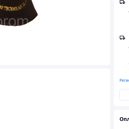
Реги
Опл