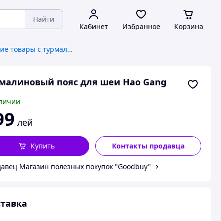
Найти
Кабинет
Избранное
Корзина
Ортопедические товары с турмалином и шунгитом
малиновый пояс для шеи Hao Gang
личии
99
лей
Купить
Контакты продавца
авец Магазин полезных покупок "Goodbuy"
тавка