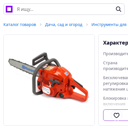
Каталог товаров
Дача, сад и огород
Инструменты для 
Характе
Производит
Страна
производит
Бесключева
регулировка
натяжения 
Блокировка 
включения
Вес