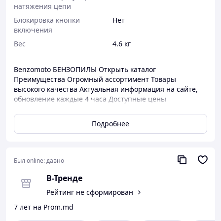
натяжения цепи
Блокировка кнопки
Нет
включения
Вес
4.6 кг
Benzomoto БЕНЗОПИЛЫ Открыть каталог
Преимущества Огромный ассортимент Товары
высокого качества Актуальная информация на сайте,
обновление каждые 4 часа Доступные цены
БЕНЗОПИЛА ХУСКВАРНА 142 Хускварна 142 - бензопила
бытового класса. Отличный выбор надежной
Подробнее
бензопилы для использования, как в домашних
условиях, так и в лесу. Модель имеет большую
мощность мотора, высокие обороты холостого хода,
небольшой вес и сбалансированную конструкцию. Все
Был online:
давно
это обеспечивает легкость в управлении и высокую
В-Тренде
производительность. Комфорт в работе
обеспечивается специальной системой амортизаторов:
Рейтинг не сформирован
вибрации, передаваемые от мотора на рукоятки
7 лет на Prom.md
минимальны! Из достоинств Хускварна 142 также
отметим высочайшее качество комплектующих