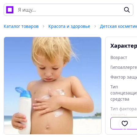
Каталог товаров
Красота и здоровье
Детская космети
Характе
Возраст
Гипоаллерг
Фактор защ
Тип
солнцезащи
средства
Тип фактора
защиты