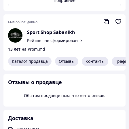
Подробнее
поддерживает суставы позвоночника и компенсирует
небольшие нарушения мягких тканей.
Неопрен удерживает тепло
и обеспечивает максимум компресcии
Был online:
давно
Удобно облегает, обеспечивая дополнительную
Sport Shop Sabanikh
поддержку
Рейтинг не сформирован
Доставка по всей России
13 лет на Prom.md
8 (495) 974 77 53 (Мос
Каталог продавца
Отзывы
Контакты
Графи
Отзывы о продавце
Об этом продавце пока что нет отзывов.
Доставка