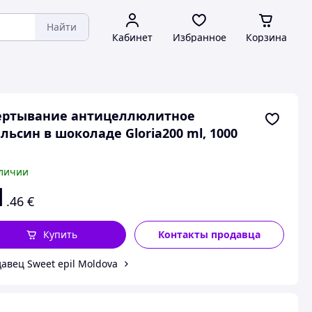
Найти
Кабинет
Избранное
Корзина
ертывание антицеллюлитное
льсин в шоколаде Gloria200 ml, 1000
личии
1
.46
€
Купить
Контакты продавца
авец Sweet epil Moldova