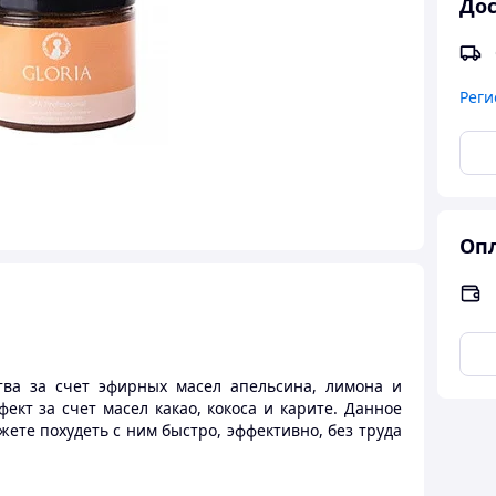
Дос
Реги
Опл
тва за счет эфирных масел апельсина, лимона и
кт за счет масел какао, кокоса и карите. Данное
ете похудеть с ним быстро, эффективно, без труда
ее необычным ароматом апельсина и шоколада не