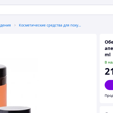
удения
Косметические средства для похудения
Об
апе
ml
В на
2
Прод