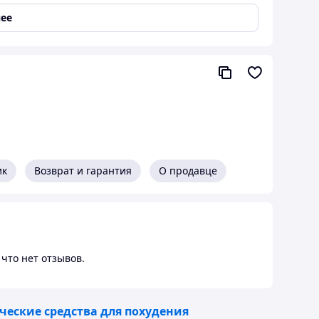
ее
 тонизирующие свойства, благодаря чему может
целлюлит»
соты, не оборудованных душевой кабиной (просто
м).
ик
Возврат и гарантия
О продавце
что нет отзывов.
ческие средства для похудения