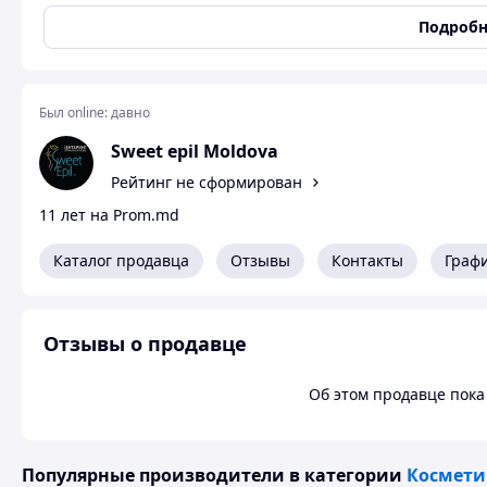
оставит равнодушным сладкоежек.
Подробн
Средство успешно сочетает в себе липолитические и
использоваться на втором и третьем этапах курса «Анти
Данное обертывание возможно применять в салонах кра
Был online:
давно
удалите остатки обертывания теплым влажным полотенце
Sweet epil Moldova
Рейтинг не сформирован
11 лет на Prom.md
Каталог продавца
Отзывы
Контакты
Граф
Отзывы о продавце
Об этом продавце пока 
Популярные производители
в категории
Космети