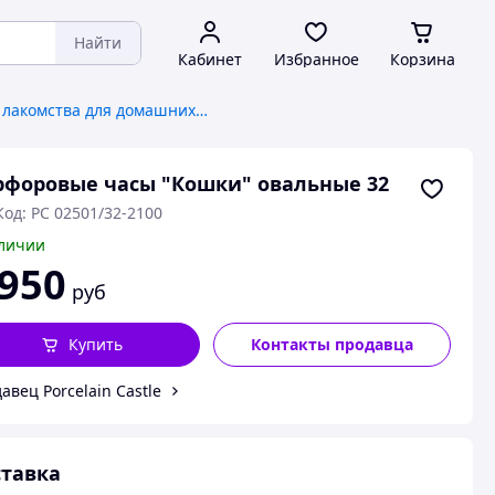
Найти
Кабинет
Избранное
Корзина
Корма и лакомства для домашних животных и птиц
форовые часы "Кошки" овальные 32
Код: PC 02501/32-2100
личии
 950
руб
Купить
Контакты продавца
авец Porcelain Castle
тавка