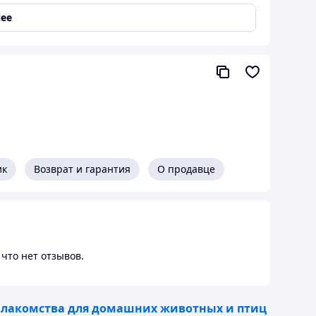
вить на полочку (настольная подставка в
ечательным подарком хорошему человеку.
ее
ик
Возврат и гарантия
О продавце
что нет отзывов.
 лакомства для домашних животных и птиц