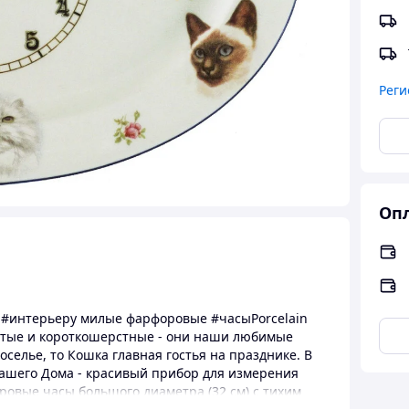
Реги
Опл
ь #интерьеру милые фарфоровые #часыPorcelain
истые и короткошерстные - они наши любимые
селье, то Кошка главная гостья на празднике. В
шего Дома - красивый прибор для измерения
ровые часы большого диаметра (32 см) с тихим