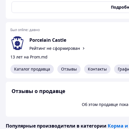
надёжным механизмом можно повесить на стену или поста
комплекте), а в нарядной фирменной коробке станут зам
Подробн
Был online:
давно
Porcelain Castle
Рейтинг не сформирован
13 лет на Prom.md
Каталог продавца
Отзывы
Контакты
Граф
Отзывы о продавце
Об этом продавце пока 
Популярные производители
в категории
Корма и