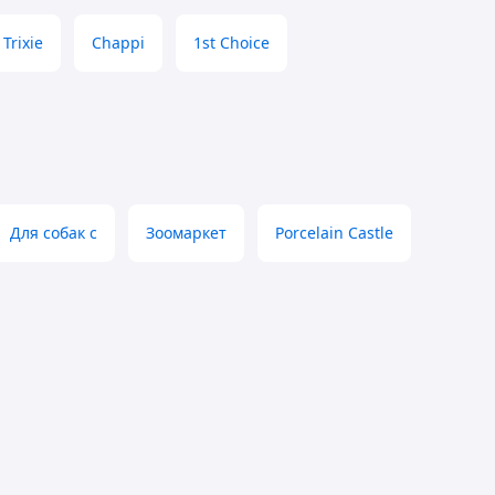
Trixie
Chappi
1st Choice
Для собак с
Зоомаркет
Porcelain Castle