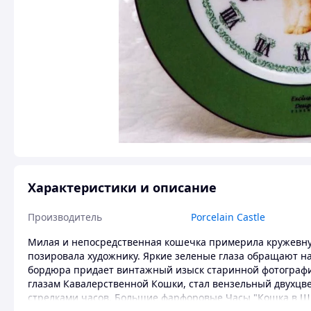
Характеристики и описание
Производитель
Porcelain Castle
Милая и непосредственная кошечка примерила кружевну
позировала художнику. Яркие зеленые глаза обращают на
бордюра придает винтажный изыск старинной фотогра
глазам Кавалерственной Кошки, стал вензельный двухц
стрелками часов. Большие фарфоровые Часы "Кошка в Ш