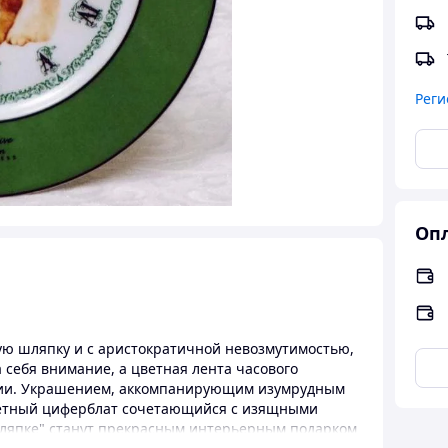
Реги
Опл
ю шляпку и с аристократичной невозмутимостью,
 себя внимание, а цветная лента часового
фии. Украшением, аккомпанирующим изумрудным
ветный циферблат сочетающийся с изящными
ляпке" станут прекрасным интерьерным подарком