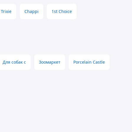
Trixie
Chappi
1st Choice
Для собак с
Зоомаркет
Porcelain Castle