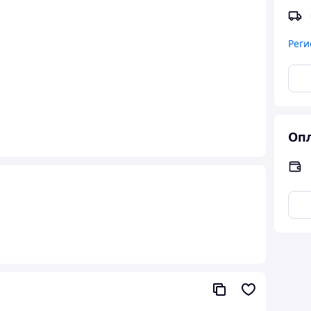
Реги
Опл