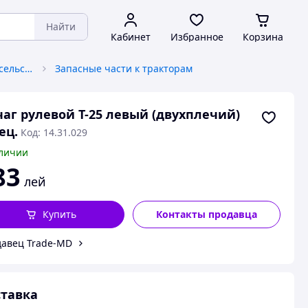
Найти
Кабинет
Избранное
Корзина
Запчасти к автотракторной, сельскохозяйственной спецтехнике
Запасные части к тракторам
аг рулевой Т-25 левый (двухплечий)
ец.
Код: 14.31.029
личии
83
лей
Купить
Контакты продавца
авец Trade-MD
тавка