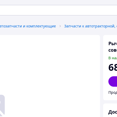
втозапчасти и комплектующие
Рыч
сов
В на
6
Прод
Дос