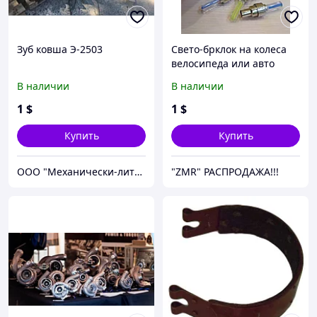
Зуб ковша Э-2503
Свето-брклок на колеса
велосипеда или авто
В наличии
В наличии
1
$
1
$
Купить
Купить
ООО "Механически-литейный завод"
"ZMR" РАСПРОДАЖА!!!