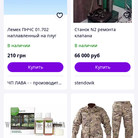
Лемех ПНЧС 01.702
Станок N2 ремонта
наплавленный на плуг
клапана
ПЛН
пьезоэлектрической
В наличии
В наличии
форсунки и
мультипликатора
210
грн
66 000
руб
Common Rail
Купить
Купить
ЧП ЛАВА - - производитель с/х техники и з/ч.
stendovik