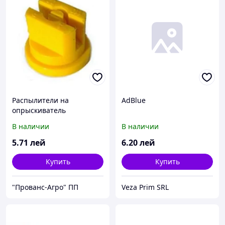
Распылители на
AdBlue
опрыскиватель
В наличии
В наличии
5
.71
лей
6
.20
лей
Купить
Купить
"Прованс-Агро" ПП
Veza Prim SRL