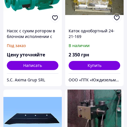
Насос с сухим ротором в
Каток однобортный 24-
блочном исполнении с
21-169
фланцевым соединением
Под заказ
В наличии
Серия Wilo CronoBloc BL
Цену уточняйте
2 350
грн
Написать
Купить
S.C. Axima Grup SRL
ООО «ПТК «Юждизельмаш»