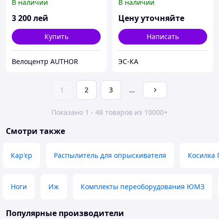
В наличии
В наличии
NEOPLAN IVECO RENAULT
3 200
лей
Цену уточняйте
Купить
Написать
Велоцентр AUTHOR
ЭС-КА
1
2
3
...
Показано 1 - 48 товаров из 10000+
Смотри также
Кар'єр
Распылитель для опрыскивателя
Косилка
Ноги
Иж
Комплекты переоборудования ЮМЗ
Популярные производители