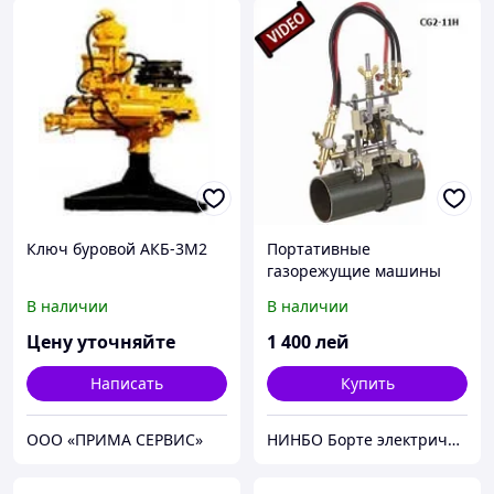
Ключ буровой АКБ-3М2
Портативные
газорежущие машины
серия CG
В наличии
В наличии
Цену уточняйте
1 400
лей
Написать
Купить
ООО «ПРИМА СЕРВИС»
НИНБО Борте электрическое, Ltd