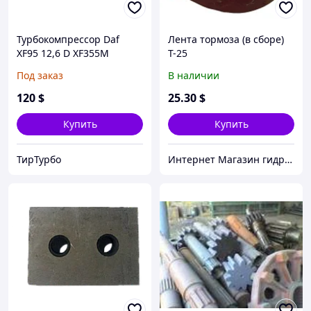
Турбокомпрессор Daf
Лента тормоза (в сборе)
XF95 12,6 D XF355M
Т-25
GT4294S Garrett 452281-
Под заказ
В наличии
0006
120
$
25
.30
$
Купить
Купить
ТирТурбо
Интернет Магазин гидравлических узлов