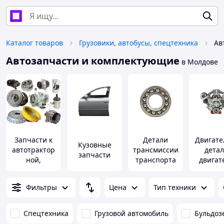
Каталог товаров
Грузовики, автобусы, спецтехника
Ав
Автозапчасти и комплектующие
в Молдове
Запчасти к
Детали
Двигате
Кузовные
автотрактор
трансмиссии
дета
запчасти
ной,
транспорта
двигат
сельскохозяй
ственной
Фильтры
Цена
Тип техники
спецтехнике
Спецтехника
Грузовой автомобиль
Бульдоз