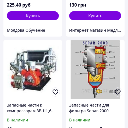
рабочей части 160мм х
асс.
225
.40
руб
130
грн
197 мм,вес 0,84 кг,
усиленный складной
Купить
Купить
Молдова Обучение
Интернет магазин Медлайф
Запасные части к
Запасные части для
компрессорам 3ВШ1,6-
фильтра Separ-2000
3/46 М3
В наличии
В наличии