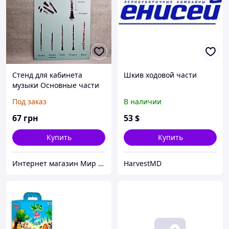
Стенд для кабинета
Шкив ходовой части
музыки Основные части
кларнета
Под заказ
В наличии
67
грн
53
$
Купить
Купить
Интернет магазин Мир стендов. Товары из Украины
HarvestMD