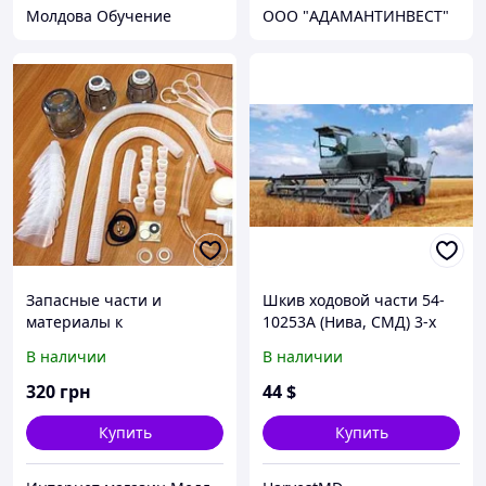
Молдова Обучение
OOO "АДАМАНТИНВЕСТ"
Запасные части и
Шкив ходовой части 54-
материалы к
10253А (Нива, СМД) 3-х
ультразвуковым
ручьевой (d=295) без
В наличии
В наличии
ингаляторам Вулкан в
ступицы
асс.
320
грн
44
$
Купить
Купить