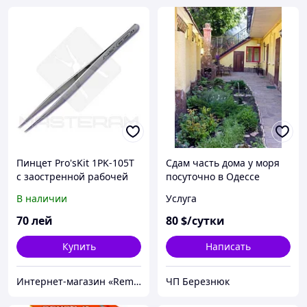
Пинцет Pro'sKit 1PK-105T
Сдам часть дома у моря
с заостренной рабочей
посуточно в Одессе
частью
В наличии
Услуга
70
лей
80
$/сутки
Купить
Написать
Интернет-магазин «Rem-elektronik»
ЧП Березнюк