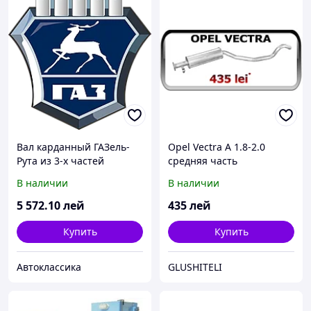
Вал карданный ГАЗель-
Opel Vectra A 1.8-2.0
Рута из 3-х частей
средняя часть
L=3040мм (пр-во Украина)
В наличии
В наличии
5 572
.10
лей
435
лей
Купить
Купить
Автоклассика
GLUSHITELI