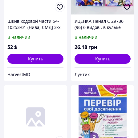
Шкив ходовой части 54-
УЦЕНКА Пенал С 29736
10253-01 (Нива, СМД) 3-х
(96) 6 видов , в кульке
ручьевой (d=295) со
ТРЕСНУТА ВНУТРЕННЯЯ
В наличии
В наличии
ступицей
ЧАСТЬ
52
$
26
.18
грн
Купить
Купить
HarvestMD
Лунтик