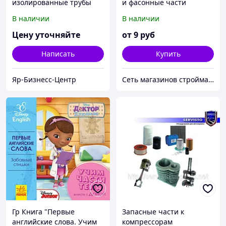
изолированные трубы
и фасонные части
ППУ и фасонные части
В наличии
В наличии
для теплосетей по ГСТУ
34-204-88-002-98
Цену уточняйте
от
9
руб
Написать
Купить
Яр-Бизнесc-Центр
Сеть магазинов стройматериалов и сантехники ЛЮРСАН
Гр Книга "Первые
Запасные части к
английские слова. Учим
компрессорам