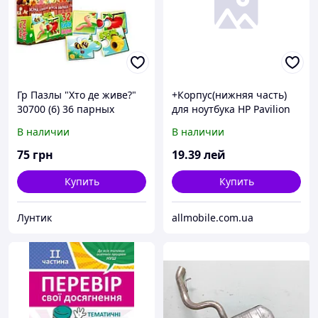
Гр Пазлы "Хто де живе?"
+Корпус(нижняя часть)
30700 (6) 36 парных
для ноутбука HP Pavilion
частей "STRATEG"
DV6- 3000/ DV6Z- 3000/
В наличии
В наличии
DV6- 3100/ DV6T- 3000/
DV6Z- 3000
75
грн
19
.39
лей
Купить
Купить
Лунтик
allmobile.com.ua