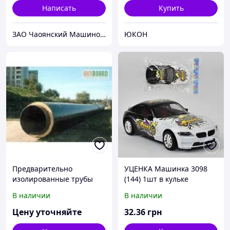
Написать
Купить
ЗАО Чаоянский Машиностроительный Завод Горного Оборудования
ЮКОН
Предварительно
УЦЕНКА Машинка 3098
изолированные трубы
(144) 1шт в кульке
ППУ и фасонные части
ПОВРЕЖДЕНИЕ ЗАДНЕЙ
В наличии
В наличии
для теплосетей по ГСТУ
ЧАСТИ
34-204-88-002-98
Цену уточняйте
32
.36
грн