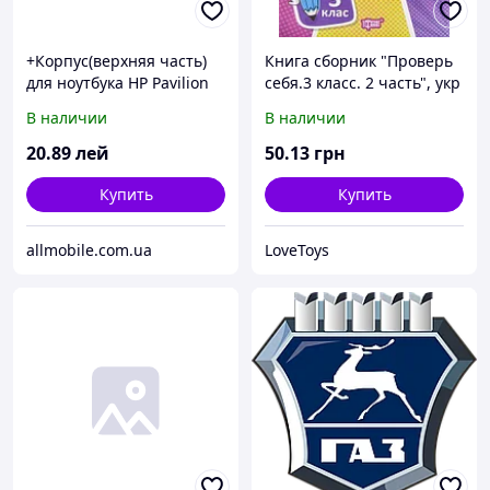
+Корпус(верхняя часть)
Книга сборник "Проверь
для ноутбука HP Pavilion
себя.3 класс. 2 часть", укр
DV6- 3000/ DV6Z- 3000/
В наличии
В наличии
DV6- 3100/ DV6T- 3000/
DV6Z- 3000
20
.89
лей
50
.13
грн
Купить
Купить
allmobile.com.ua
LoveToys