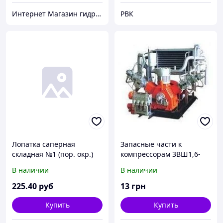
Интернет Магазин гидравлических узлов
РВК
Лопатка саперная
Запасные части к
складная №1 (пор. окр.)
компрессорам 3ВШ1,6-
(сталь 1,5 мм, общая
3/46 М3
В наличии
В наличии
длина 605 мм, размеры
рабочей части 153мм х
225
.40
руб
13
грн
200 мм, вес 0,7 кг,
усиленный складной
Купить
Купить