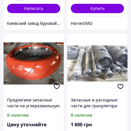
Написать
Купить
Киевский завод буровой техники
HarvestMD
Предлагаем запасные
Запасные и расходные
части на углеразмольную
части для гранулятора
мельницу МПС,МВС
ОГМ. Всё по наличию
В наличии
В наличии
Цену уточняйте
1 600
грн