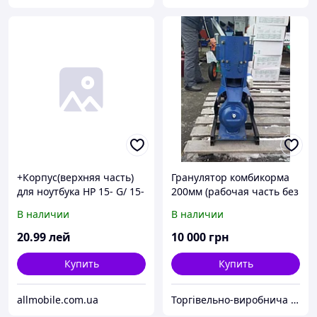
+Корпус(верхняя часть)
Гранулятор комбикорма
для ноутбука HP 15- G/ 15-
200мм (рабочая часть без
R/ 15- T/ 15- H/ 250 255
двигателя), подвижная
В наличии
В наличии
256 G3/ 15- Gxxxx
матрица, под двигатель
глянцевая
5,5кВт
20
.99
лей
10 000
грн
Купить
Купить
allmobile.com.ua
Торгівельно-виробнича компанія "Трініті"