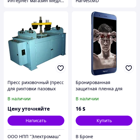
Интернет магазин Медлайф
HarvestMD
Пресс риховочный (пресс
Бронированная
для рихтовки пазовых
защитная пленка для
частей катушек)
Huawei Honor 8 (на перед
В наличии
В наличии
и заднюю часть)
Цену уточняйте
16
$
Написать
Купить
ООО НПП "Электромаш"
В Броне