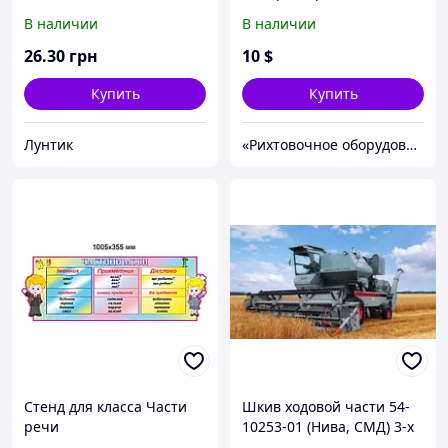
части тела вместе с
В наличии
В наличии
Даной." (РА) ЛП 921002РА
"RANOK"
26
.30
грн
10
$
Купить
Купить
Лунтик
«Рихтовочное оборудование»
Стенд для класса Части
Шкив ходовой части 54-
речи
10253-01 (Нива, СМД) 3-х
ручьевой (d=295) со