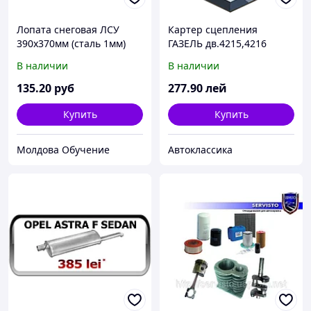
Лопата снеговая ЛСУ
Картер сцепления
390х370мм (сталь 1мм)
ГАЗЕЛЬ дв.4215,4216
(лопата снеговая
нижняя часть (без
В наличии
В наличии
усиленная, порошковая
уплотн.) (пр-во УМЗ)
окраска) рабочая часть:
135
.20
руб
277
.90
лей
390*370мм длина с
тулейкой: 505мм толщина
Купить
Купить
Молдова Обучение
Автоклассика