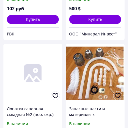
102
руб
500
$
Купить
Купить
РВК
ООО "Минерал Инвест"
Лопатка саперная
Запасные части и
складная №2 (пор. окр.)
материалы к
(сталь 1,5 мм, общая
ультразвуковым
В наличии
В наличии
длина 585 мм, размеры
ингаляторам Вулкан в