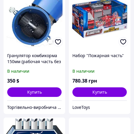
Гранулятор комбикорма
Набор "Пожарная часть"
150мм (рабочая часть без
двигателя), подвижная
В наличии
В наличии
матрица , под двигатель
4кВт
350
$
780
.38
грн
Купить
Купить
Торгівельно-виробнича компанія "Трініті"
LoveToys