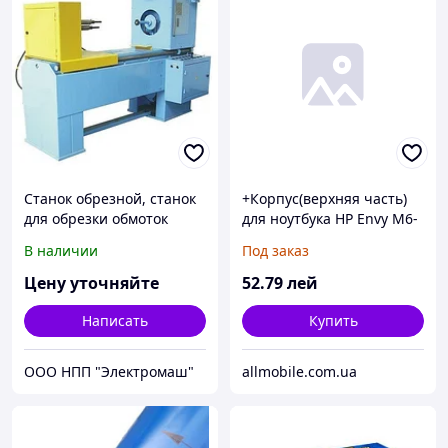
Станок обрезной, станок
+Корпус(верхняя часть)
для обрезки обмоток
для ноутбука HP Envy M6-
электродвигателя, станок
1000 серебристая
В наличии
Под заказ
для обрезки лобовых
частей
Цену уточняйте
52
.79
лей
Написать
Купить
ООО НПП "Электромаш"
allmobile.com.ua