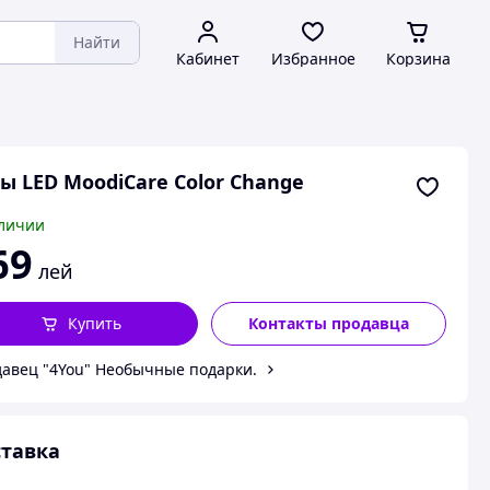
Найти
Кабинет
Избранное
Корзина
ы LED MoodiCare Color Change
личии
69
лей
Купить
Контакты продавца
авец "4You" Необычные подарки.
тавка