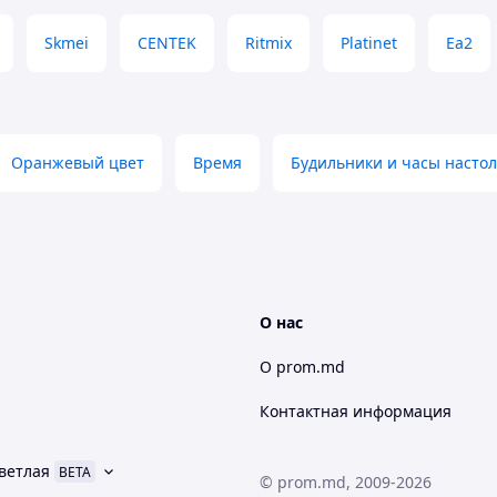
Skmei
CENTEK
Ritmix
Platinet
Ea2
 много проблем, вызывающих различные стрессы.
ых стран мира пытались найти решение этой
Оранжевый цвет
Время
Будильники и часы насто
азличных цветовых оттенков в определенной
систему, и следовательно общее состояние
семестно использоваться производителями в
О нас
О prom.md
Контактная информация
ветлая
BETA
© prom.md, 2009-2026