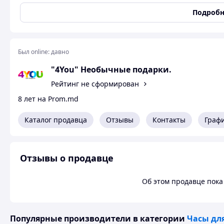
MoodiCare Color Change Digital Alarm Clock - хороший по
Подробн
Завораживающий дизайн, отличное качество.
Был online:
давно
"4You" Необычные подарки.
Рейтинг не сформирован
8 лет на Prom.md
Каталог продавца
Отзывы
Контакты
Граф
Отзывы о продавце
Об этом продавце пока 
Популярные производители
в категории
Часы дл