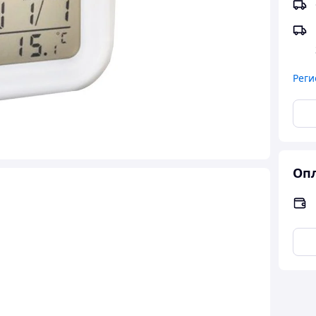
Реги
Опл