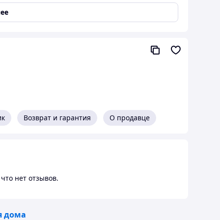
дарок и удачный элемент в интерьере Вашего дома.
ее
ик
Возврат и гарантия
О продавце
что нет отзывов.
я дома