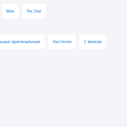
Max
Tec Star
льные оригинальные
Настенно
С волком