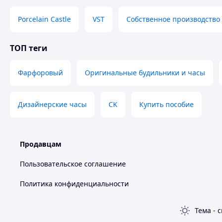
Porcelain Castle
VST
Собственное производство
ТОП теги
Жизнь в быстро развивающемся обществе приносит всем
На протяжении многих лет ученые и исследователи разн
Фарфоровый
Оригинальные будильники и часы
проблемы и обнаружили, что воздействие на человека р
последовательности благотворно влияет на его нервную 
организма. В последнее время цветотерапия начала пов
Дизайнерские часы
CK
Купить пособие
различных гаждетах и устройствах.
Продавцам
Пользовательское соглашение
Политика конфиденциальности
Тема
-
с