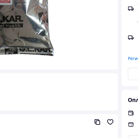
Реги
Опл