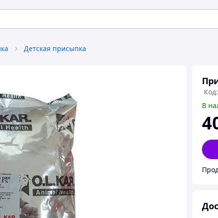
ика
Детская присыпка
При
Код:
В на
4
Прод
Дос