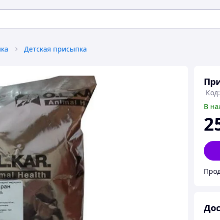
ика
Детская присыпка
При
Код:
В на
2
Прод
Дос