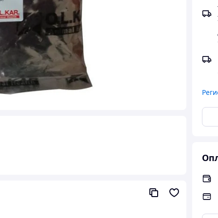
Реги
Опл