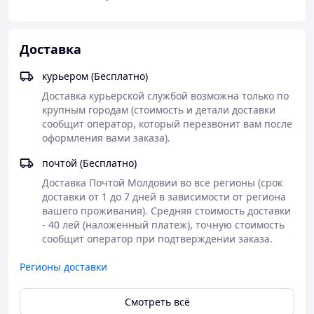
Повышенная метеочувствительность.
Хруст в коленях и других сочленениях.
Артриты и артрозы.
Остеохондроз.
Доставка
Посттравматические проблемы.
курьером (Бесплатно)
Не следует откладывать лечебный курс – пояс Сила
Турмалина вовремя остановит осложнения, которые
Доставка курьерской службой возможна только по 
могут проявиться при бездействии. Среди угрожающих
крупным городам (стоимость и детали доставки 
последствий можно назвать ограничение подвижности
сообщит оператор, который перезвонит вам после 
и полное разрушение суставов, переход заболевания в
оформления вами заказа).
хроническую форму, усиление болей и прочие
неприятности.
почтой (Бесплатно)
Доставка Почтой Молдовии во все регионы (срок 
Как работает средство?
доставки от 1 до 7 дней в зависимости от региона 
вашего проживания). Средняя стоимость доставки 
Полезность аксессуара исходит не от химических
- 40 лей (наложенный платеж), точную стоимость 
ингредиентов, бьющих по ЖКТ, почкам и иным
сообщит оператор при подтверждении заказа.
органам. За улучшение состояния отвечает турмалин –
минерал, обладающий ярко выраженными целебными
Регионы доставки
возможностями. От камня исходит особое излучение,
которое влияет на здоровье двигательной системы
самым благоприятным образом. Давайте рассмотрим
Смотреть всё
действие турмалинового пояса Сила Турмалина: