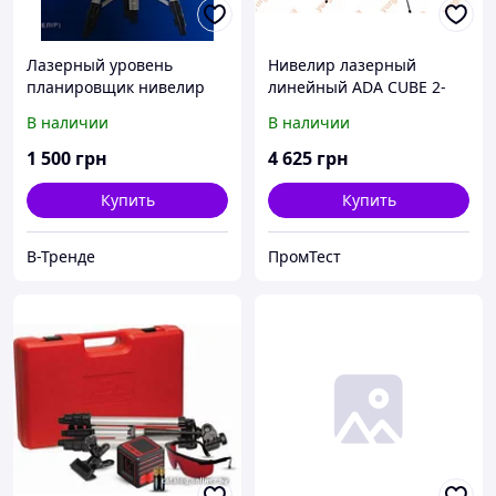
Лазерный уровень
Нивелир лазерный
планировщик нивелир
линейный ADA CUBE 2-
LEX LXNL01 Польша!
360 PROFESSIONAL
В наличии
В наличии
Гарантия!
EDITION A00449
1 500
грн
4 625
грн
Купить
Купить
В-Тренде
ПромТест