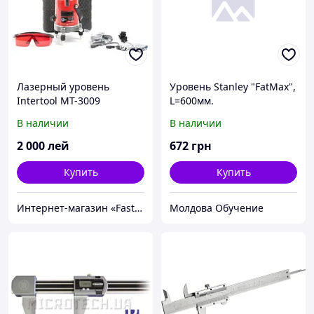
Лазерный уровень
Уровень Stanley "FatMax",
Intertool MT-3009
L=600мм.
В наличии
В наличии
2 000
лей
672
грн
Купить
Купить
Интернет-магазин «FastShop»
Молдова Обучение