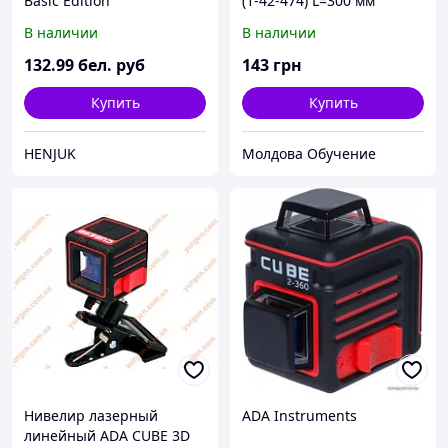
Basic Edition
(1-42-474) L=300 мм
В наличии
В наличии
132
.99
бел. руб
143
грн
Купить
Купить
HENJUK
Молдова Обучение
Нивелир лазерный
ADA Instruments
линейный ADA CUBE 3D