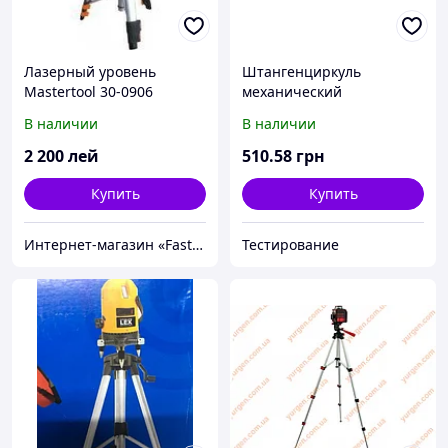
Лазерный уровень
Штангенциркуль
Mastertool 30-0906
механический
250мм/0,02мм
В наличии
В наличии
2 200
лей
510
.58
грн
Купить
Купить
Интернет-магазин «FastShop»
Тестирование