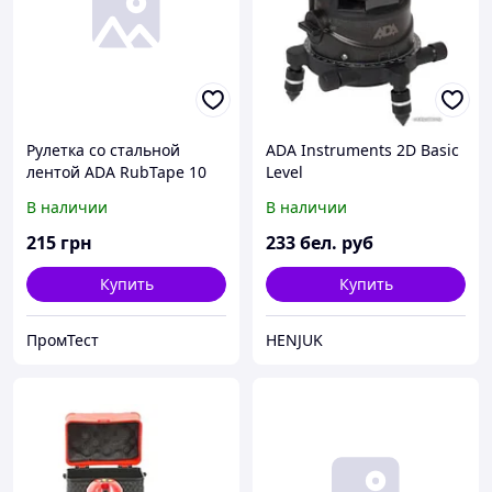
Рулетка со стальной
ADA Instruments 2D Basic
лентой ADA RubTape 10
Level
A00154
В наличии
В наличии
215
грн
233
бел. руб
Купить
Купить
ПромТест
HENJUK