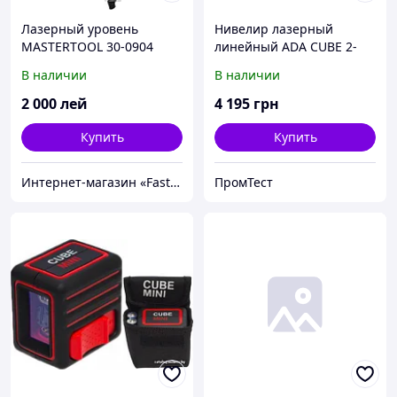
Лазерный уровень
Нивелир лазерный
MASTERTOOL 30-0904
линейный ADA CUBE 2-
360 BASIC EDITION
В наличии
В наличии
A00447
2 000
лей
4 195
грн
Купить
Купить
Интернет-магазин «FastShop»
ПромТест