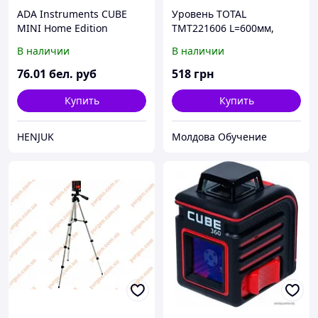
ADA Instruments CUBE
Уровень TOTAL
MINI Home Edition
TMT221606 L=600мм,
(А00465)
В наличии
В наличии
76
.01
бел. руб
518
грн
Купить
Купить
HENJUK
Молдова Обучение