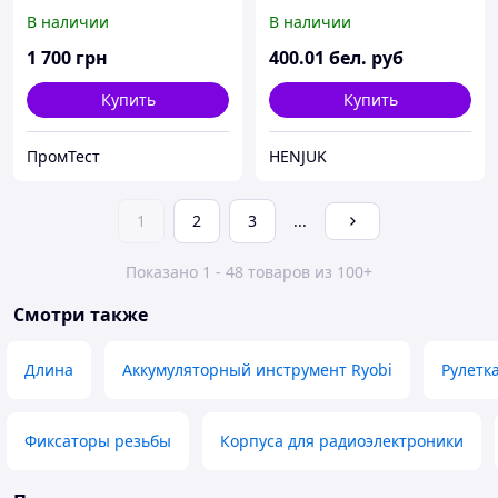
HOME EDITION A00383
В наличии
В наличии
1 700
грн
400
.01
бел. руб
Купить
Купить
ПромТест
HENJUK
1
2
3
...
Показано 1 - 48 товаров из 100+
Смотри также
Длина
Аккумуляторный инструмент Ryobi
Рулетк
Фиксаторы резьбы
Корпуса для радиоэлектроники