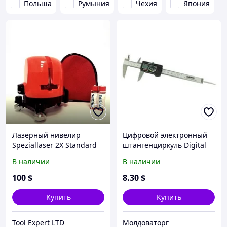
Польша
Румыния
Чехия
Япония
Лазерный нивелир
Цифровой электронный
Speziallaser 2X Standard
штангенциркуль Digital
caliper
В наличии
В наличии
100
$
8
.30
$
Купить
Купить
Tool Expert LTD
Молдоваторг