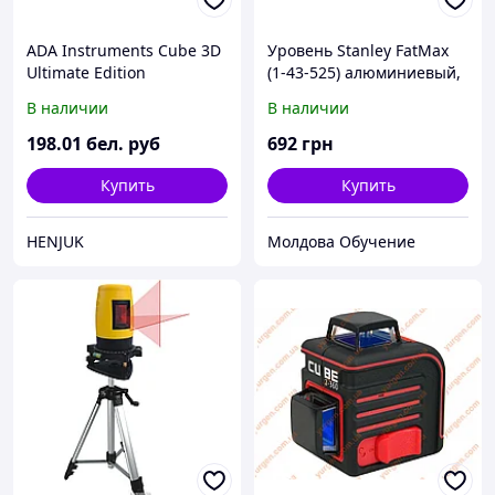
ADA Instruments Cube 3D
Уровень Stanley FatMax
Ultimate Edition
(1-43-525) алюминиевый,
магнитный, L=600 мм
В наличии
В наличии
198
.01
бел. руб
692
грн
Купить
Купить
HENJUK
Молдова Обучение