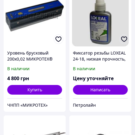
Уровень брусковый
Фиксатор резьбы LOXEAL
200х0,02 МИКРОТЕХ®
24-18, низкая прочность,
Сертификат
t -55/+150°С, 250 мл
В наличии
В наличии
метрологической
аттестации
4 800
грн
Цену уточняйте
Купить
Написать
ЧНПП «МИКРОТЕХ»
Петролайн