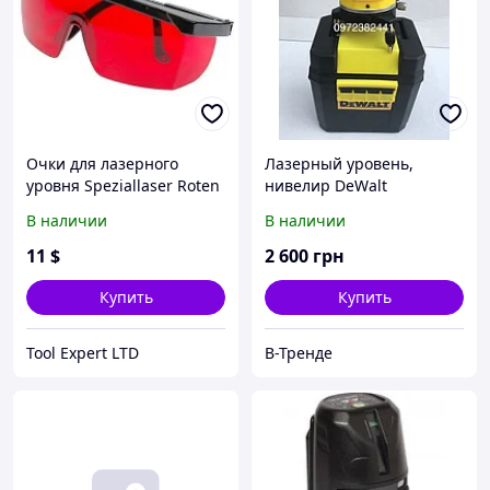
Очки для лазерного
Лазерный уровень,
уровня Speziallaser Roten
нивелир DeWalt
Glasern
DW077K+штатив Луч 30м
В наличии
В наличии
11
$
2 600
грн
Купить
Купить
Tool Expert LTD
В-Тренде