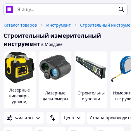
Каталог товаров
Инструмент
Строительный инструме
Строительный измерительный
инструмент
в Молдове
Лазерные
Лазерные
Строительны
Измерит
нивелиры,
дальномеры
е уровни
ые рул
уровни,
сканеры
Фильтры
Цена
Страна производит