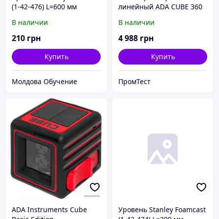
(1-42-476) L=600 мм
линейный ADA CUBE 360
ULTIMATE EDITION GREEN
В наличии
В наличии
LASER A00470
210
грн
4 988
грн
Купить
Купить
Молдова Обучение
ПромТест
ADA Instruments Cube
Уровень Stanley Foamcast