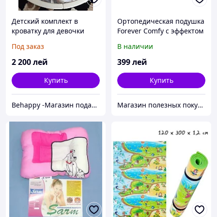
Детский комплект в
Ортопедическая подушка
кроватку для девочки
Forever Comfy с эффектом
памяти
Под заказ
В наличии
2 200
лей
399
лей
Купить
Купить
Behappy -Магазин подарков ручной работы
Магазин полезных покупок "Goodbuy"