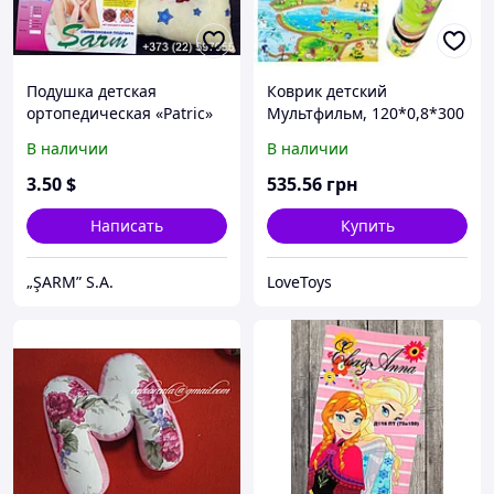
Подушка детская
Коврик детский
ортопедическая «Patric»
Мультфильм, 120*0,8*300
В наличии
В наличии
3
.50
$
535
.56
грн
Написать
Купить
„ŞARM” S.A.
LoveToys