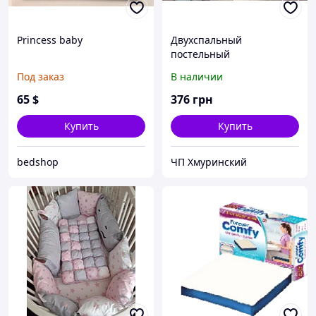
Princess baby
Двухспальный
постельный
комплект,жатка (можно
Под заказ
В наличии
разные рисунки)
65
$
376
грн
Купить
Купить
bedshop
ЧП Хмуринский