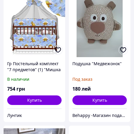
Гр Постельный комплект
Подушка "Медвежонок"
"7 предметов" (1) "Мишка
в постели" 7243 - цвет
В наличии
Под заказ
голубой ТМ Беби-Текс
754
грн
180
лей
Купить
Купить
Лунтик
Behappy -Магазин подарков ручной работы