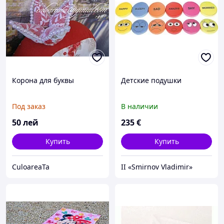
Корона для буквы
Детские подушки
Под заказ
В наличии
50
лей
235
€
Купить
Купить
CuloareaTa
II «Smirnov Vladimir»