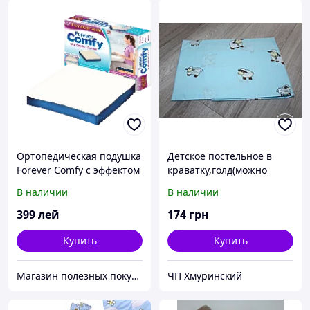
Ортопедическая подушка
Детское постельное в
Forever Comfy с эффектом
краватку,голд(можно
памяти
разные цвета)
В наличии
В наличии
399
лей
174
грн
Купить
Купить
Магазин полезных покупок "Goodbuy"
ЧП Хмуринский