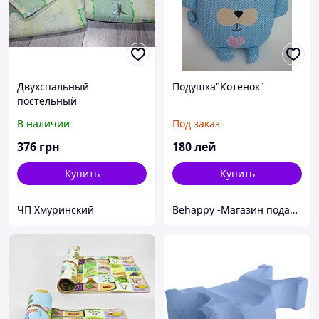
Двухспальный
Подушка"Котёнок"
постельный
комплект,жатка (можно
В наличии
Под заказ
разные рисунки)
376
грн
180
лей
Купить
Купить
ЧП Хмуринский
Behappy -Магазин подарков ручной работы