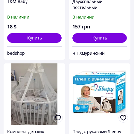
T&M Baby
Двухспальный
постельный
комплект,бязь(можно
В наличии
В наличии
разные рисунки)
18
$
157
грн
Купить
Купить
bedshop
ЧП Хмуринский
Комплект детских
Плед с рукавами Sleepy