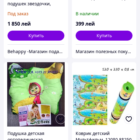
подушек звездочки,
облако и косичка
Под заказ
В наличии
1 850
лей
399
лей
Купить
Купить
Behappy -Магазин подарков ручной работы
Магазин полезных покупок "Goodbuy"
Подушка детская
Коврик детский
ортопедическая
Мультфильм, 120*0,8*250