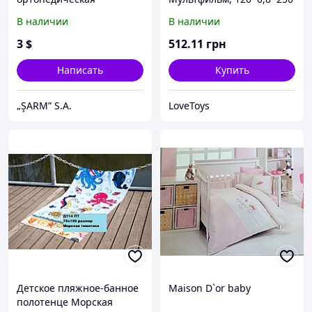
«Fluturas»
В наличии
В наличии
3
$
512
.11
грн
Написать
Купить
„ŞARM” S.A.
LoveToys
Детское пляжное-банное
Maison D`or baby
полотенце Морская