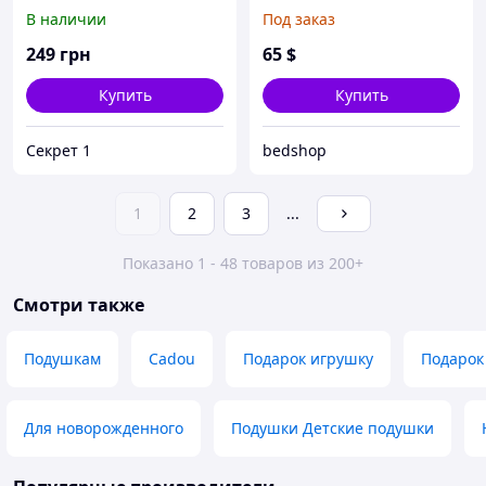
тематика
В наличии
Под заказ
249
грн
65
$
Купить
Купить
Секрет 1
bedshop
1
2
3
...
Показано 1 - 48 товаров из 200+
Смотри также
Подушкам
Cadou
Подарок игрушку
Подарок
Для новорожденного
Подушки Детские подушки