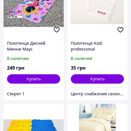
Полотенце Дисней
Полотенце Kodi
Минни Маус
professional
В наличии
В наличии
249
грн
35
грн
Купить
Купить
Секрет 1
Центр снабжения салонов красоты DenIC