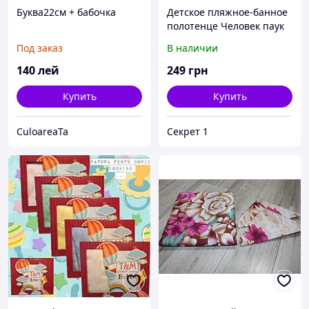
Буква22см + бабочка
Детское пляжное-банное
полотенце Человек паук
Под заказ
В наличии
140
лей
249
грн
Купить
Купить
CuloareaTa
Секрет 1