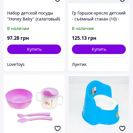
Набор детской посуды
Гр Горшок-кресло детский
"Honey Baby" (салатовый)
- съёмный стакан (10) -
цвет красный "K-PLAST"
В наличии
В наличии
97
.28
грн
125
.13
грн
Купить
Купить
LoveToys
Лунтик