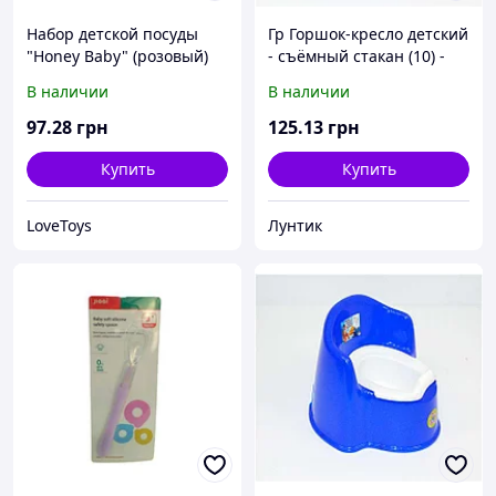
Набор детской посуды
Гр Горшок-кресло детский
"Honey Baby" (розовый)
- съёмный стакан (10) -
цвет голубой "K-PLAST"
В наличии
В наличии
97
.28
грн
125
.13
грн
Купить
Купить
LoveToys
Лунтик