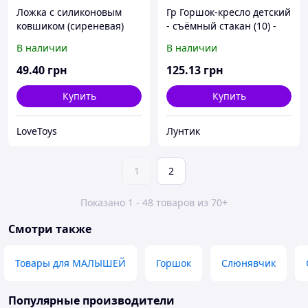
Ложка с силиконовым
Гр Горшок-кресло детский
ковшиком (сиреневая)
- съёмный стакан (10) -
цвет синий "K-PLAST"
В наличии
В наличии
49
.40
грн
125
.13
грн
Купить
Купить
LoveToys
Лунтик
1
2
Показано 1 - 48 товаров из 70+
Смотри также
Товары для МАЛЫШЕЙ
Горшок
Слюнявчик
Популярные производители