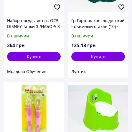
Набор посуды детск. ОСЗ
Гр Горшок-кресло детский
DISNEY Тачки 3 /НАБОР/ 3
- съёмный стакан (10) -
пр. короб
цвет зеленый "K-PLAST"
В наличии
В наличии
264
грн
125
.13
грн
Купить
Купить
Молдова Обучение
Лунтик