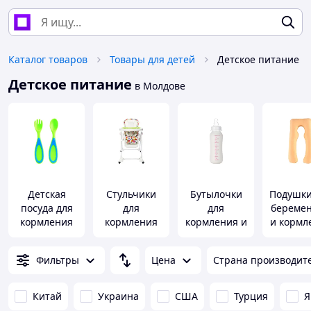
Каталог товаров
Товары для детей
Детское питание
Детское питание
в Молдове
Детская
Стульчики
Бутылочки
Подушки
посуда для
для
для
береме
кормления
кормления
кормления и
и кормл
аксессуары
ребен
Фильтры
Цена
Страна производит
Китай
Украина
США
Турция
Я