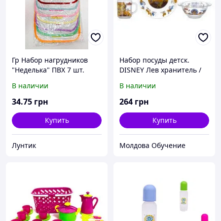
Гр Набор нагрудников
Набор посуды детск.
"Неделька" ПВХ 7 шт.
DISNEY Лев хранитель /
/17*19 см./ 152 (10)
НАБОР/ 3 пр. короб
В наличии
В наличии
"ЗАБАВА"
34
.75
грн
264
грн
Купить
Купить
Лунтик
Молдова Обучение