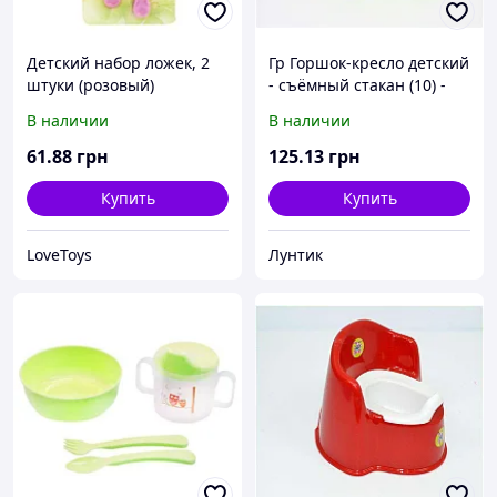
Детский набор ложек, 2
Гр Горшок-кресло детский
штуки (розовый)
- съёмный стакан (10) -
цвет салатовый "K-PLAST"
В наличии
В наличии
61
.88
грн
125
.13
грн
Купить
Купить
LoveToys
Лунтик