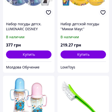
Набор посуды детск.
Набор детской посуды
LUMINARC DISNEY
"Микки Маус"
FROZEN WINTER MAGIC /
В наличии
В наличии
НАБОР/3 пр.короб
377
грн
219
.27
грн
Купить
Купить
Молдова Обучение
LoveToys