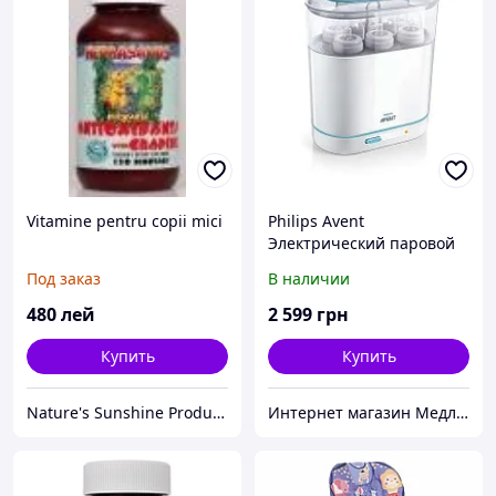
Vitamine pentru copii mici
Philips Avent
Электрический паровой
стерилизатор "3 в 1"
Под заказ
В наличии
480
лей
2 599
грн
Купить
Купить
Nature's Sunshine Products
Интернет магазин Медлайф