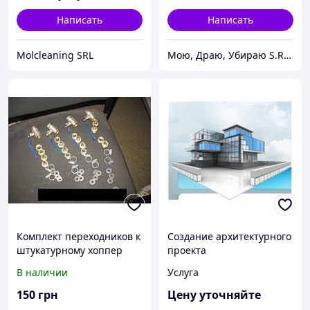
Написать
Написать
Molcleaning SRL
Мою, Драю, Убираю S.R.L.
Комплект переходников к
Создание архитектурного
штукатурному хоппер
проекта
ковшу "Торнадо"
В наличии
Услуга
150
грн
Цену уточняйте