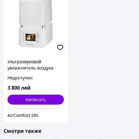
Ультразвуковой
увлажнитель воздуха
Electrolux EHU-3510D
Недоступен
3 800
лей
Написать
AirComfort SRL
Смотри также