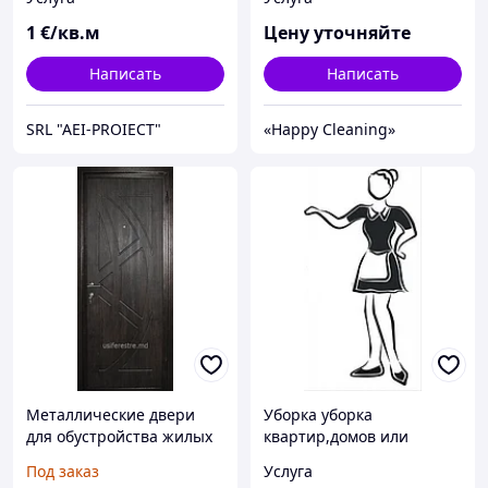
офисов, склады, гаражи,
бассейны.
1
€/кв.м
Цену уточняйте
Реконструкции.
Написать
Написать
SRL "AEI-PROIECT"
«Happy Cleaning»
Металлические двери
Уборка уборка
для обустройства жилых
квартир,домов или
домов, офисов, квартир и
коттеджей
Под заказ
Услуга
других объектов.