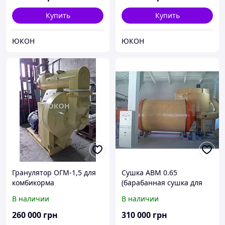
Купить
Купить
ЮКОН
ЮКОН
Гранулятор ОГМ-1,5 для
Сушка АВМ 0.65
комбикорма
(барабанная сушка для
щепы,опилки,семечки,то
В наличии
В наличии
рфа и растительных
отходов)
260 000
грн
310 000
грн