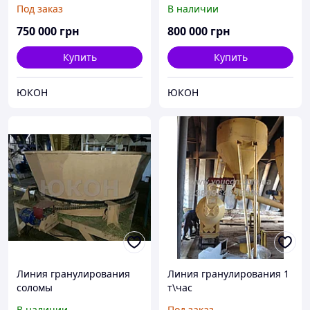
предназначен для
Под заказ
В наличии
изготовления твердого
биотоплива в виде
750 000
грн
800 000
грн
гранулы
Купить
Купить
ЮКОН
ЮКОН
Линия гранулирования
Линия гранулирования 1
соломы
т\час
В наличии
Под заказ