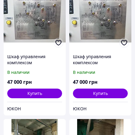
Шкаф управления
Шкаф управления
комплексом
комплексом
гранулирования ОГМ 1,5
гранулирования ОГМ 1,5
В наличии
В наличии
с верхней и нижней
с верхней и нижней
загрузкой
загрузкой
47 000
грн
47 000
грн
Купить
Купить
ЮКОН
ЮКОН