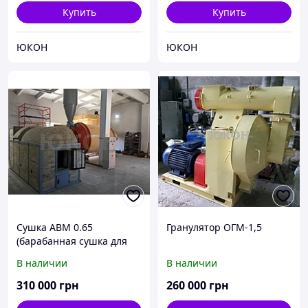
Купить
Купить
ЮКОН
ЮКОН
Сушка АВМ 0.65
Гранулятор ОГМ-1,5
(барабанная сушка для
щепы,опилки,семечки,то
В наличии
В наличии
рфа и растительных
отходов)
310 000
грн
260 000
грн