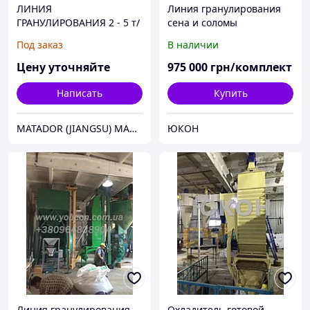
ЛИНИЯ
Линия гранулирования
ГРАНУЛИРОВАНИЯ 2 - 5 т/
сена и соломы
ч для комбикорма
Под заказ
В наличии
Цену уточняйте
975 000
грн/комплект
Написать
Купить
MATADOR (JIANGSU) MACHINERY ENGINEERING CO.,LTD
ЮКОН
Линия гранулирования
Охладитель готовой