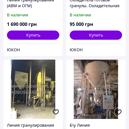
(АВМ и ОГМ)
гранулы. Охладительная
колонна с просеивателем
В наличии
В наличии
для линии
гранулирования
1 690 000
грн
95 000
грн
Купить
Купить
ЮКОН
ЮКОН
Линия гранулирования
Б\у Линия