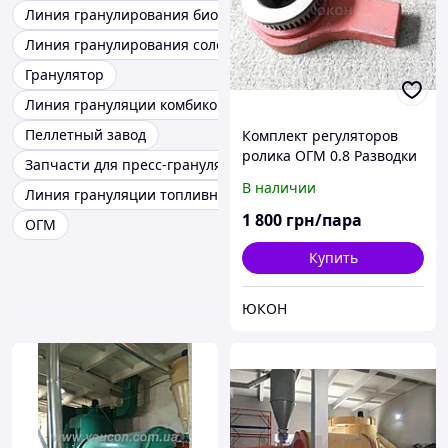
Линия гранулирования биомассы
Линия гранулирования соломы
Гранулятор
Линия грануляции комбикормов
Пеллетный завод
Комплект регуляторов
ролика ОГМ 0.8 Разводки
Запчасти для пресс-грануляторов
роликов для пресса ОГМ
В наличии
Линия грануляции топливных гранул
0.8
1 800
грн/пара
ОГМ
Купить
ЮКОН