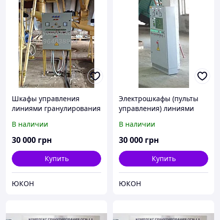
Шкафы управления
Электрошкафы (пульты
линиями гранулирования
управления) линиями
ОГМ -1,5 -0,8, линиями
гранулирования, ОГМ 1,5;
В наличии
В наличии
сушки АВМ -0,65 -1,5,
ОГМ 0,8, сушкой АВМ
сырьевого участка линий
0,65; АВМ 1,5
30 000
грн
30 000
грн
Купить
Купить
ЮКОН
ЮКОН