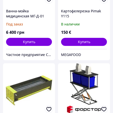
Ванна-мойка
Картофелерезка Pimak
медицинская МГ-Д-01
Y115
раковина керамическая
Под заказ
В наличии
(санфаянсовая)
6 400
грн
150
€
Купить
Купить
Частное предприятие София Мед
MEGAFOOD