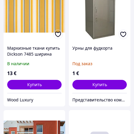
Маркизные ткани купить
Урны для фудкорта
Dickson 7485 ширина
рулона 120см полоска
В наличии
Под заказ
желтый/белый
13
€
1
€
Купить
Купить
Wood Luxury
Представительство компании «УХЛ-МАШ» в Молдове