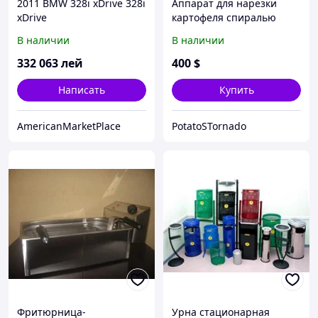
2011 BMW 328i xDrive 328i
Аппарат для нарезки
xDrive
картофеля спиралью
В наличии
В наличии
332 063
лей
400
$
Написать
Купить
AmericanMarketPlace
PotatoSTornado
Фритюрница-
Урна стационарная