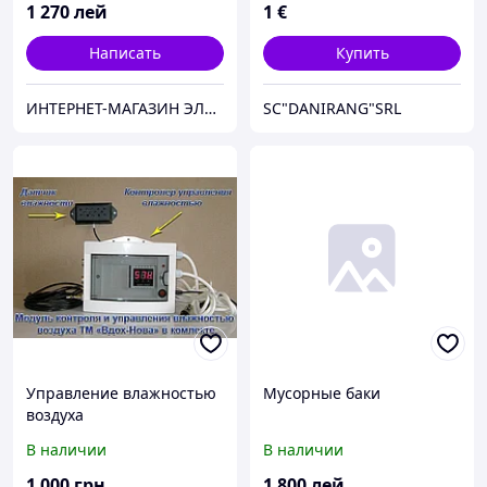
1 270
лей
1
€
Написать
Купить
ИНТЕРНЕТ-МАГАЗИН ЭЛЕКТРОНИКИ "220 VOLT"
SC"DANIRANG"SRL
Управление влажностью
Мусорные баки
воздуха
В наличии
В наличии
1 000
грн
1 800
лей