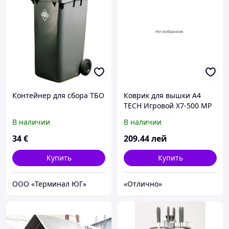
Контейнер для сбора ТБО
Коврик для вышки A4
TECH Игровой X7-500 MP
повышает скорость
В наличии
В наличии
34
€
209
.44
лей
Купить
Купить
ООО «Терминал ЮГ»
«Отлично»