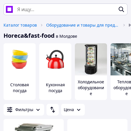
Каталог товаров
Оборудование и товары для предоставления услуг
H
Horeca&fast-food
в Молдове
Холодильное
Тепло
Столовая
Кухонная
оборудовани
оборудо
посуда
посуда
е
е
horeca&fast-
horeca&f
food
food
Фильтры
Цена