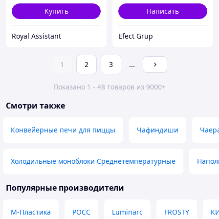
Купить
Написать
Royal Assistant
Efect Grup
1
2
3
...
Показано 1 - 48 товаров из 9000+
Смотри также
Конвейерные печи для пиццы
Чафиндиши
Чаер
Холодильные моноблоки Среднетемпературные
Напол
Популярные производители
М-Пластика
РОСС
Luminarc
FROSTY
К