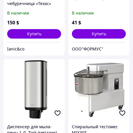
чебуречница «Техас»
В наличии
В наличии
150
$
41
$
Купить
Купить
Ianic&co
ООО"ФОРМУС"
Диспенсер для мыла-
Спиральный тестомес
пены 1 Л, Tork (металик)
MIX30T