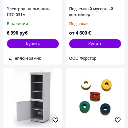
Электрошашлычница
Подземный мусорный
ПГС-031м
контейнер
В наличии
Под заказ
6 990
руб
от
4 600
€
Купить
Купить
ТД Теплокерамик
ООО Форстор