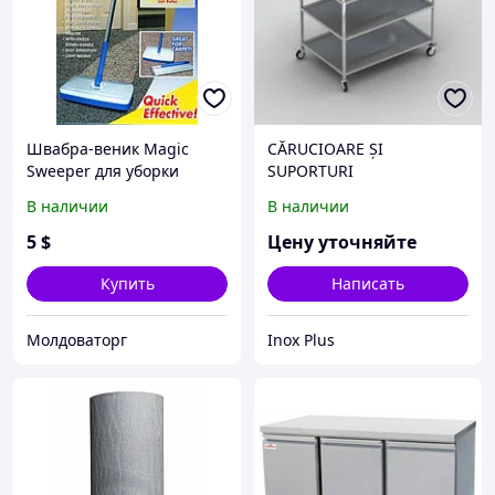
Швабра-веник Magic
CĂRUCIOARE ȘI
Sweeper для уборки
SUPORTURI
полов
В наличии
В наличии
5
$
Цену уточняйте
Купить
Написать
Молдоваторг
Inox Plus