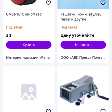
GMSI-1B-C on-off red
Решетки, ножи, втулки,
гайки и другие
комплектующие к
Под заказ
Под заказ
оборудованию по
производству продуктов
3
$
Цену уточняйте
питания
Купить
Написать
Интернет-магазин «Rem-elektronik»
ООО «АВК Пресс» Полтавский завод порошковой металлургии