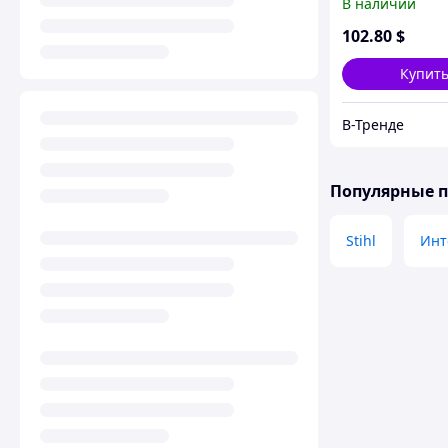
В наличии
Штиль МС 362
102
.80
$
Купит
В-Тренде
Популярные 
Stihl
Инт