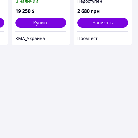
В наличии
Недоступен
19 250
$
2 680
грн
Купить
Написать
КМА_Украина
ПромТест