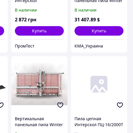
Интерскол
панельная пила Winter
ПЦ-16/2000ТН
STANDARD 2150
В наличии
В наличии
2 872
грн
31 407
.89
$
Купить
Купить
ПромТест
КМА_Украина
Вертикальная
Пила цепная
панельная пила Winter
Интерскол ПЦ-16/2000Т
CHALLENGE