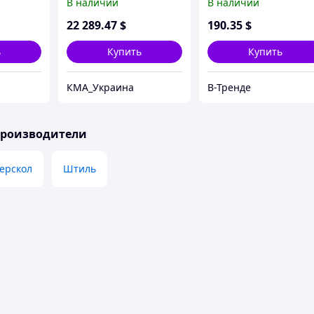
В наличии
В наличии
АКБ пила Штиль
22 289
.47
$
190
.35
$
ь
Купить
Купить
КМА_Украина
В-Тренде
производители
ерскол
Штиль