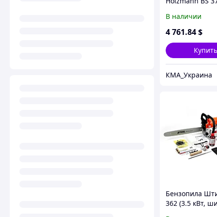
Holzmann BS 3
В наличии
4 761
.84
$
Купит
КМА_Украина
Бензопила Шт
362 (3.5 кВт, ш
см) Цепная пи