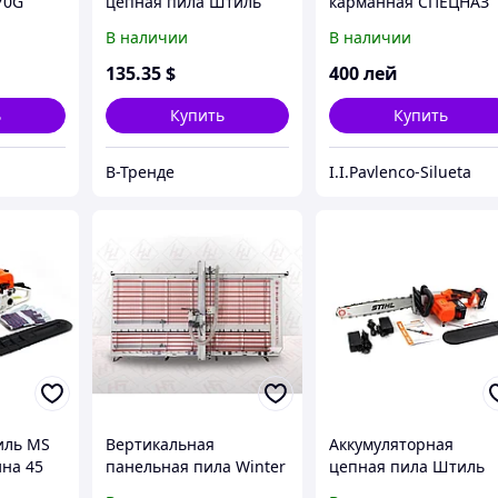
70G
цепная пила Штиль
карманная СПЕЦНАЗ
MSA150C-B (36V, 6Ah).
В наличии
В наличии
АКБ пила Штиль
135
.35
$
400
лей
ь
Купить
Купить
В-Тренде
I.I.Pavlenco-Silueta
иль MS
Вертикальная
Аккумуляторная
ина 45
панельная пила Winter
цепная пила Штиль
ла
CHALLENGE ALU + DIGIT
MSA355C (36V, 6Ah).