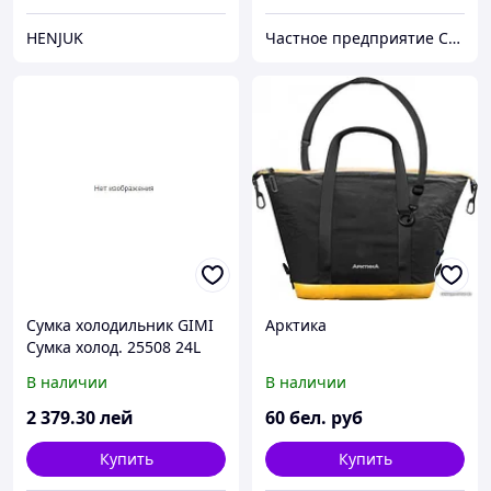
HENJUK
Частное предприятие София Мед
Сумка холодильник GIMI
Арктика
Сумка холод. 25508 24L
12V/230V Hot&Cold,
В наличии
В наличии
2 379
.30
лей
60
бел. руб
Купить
Купить