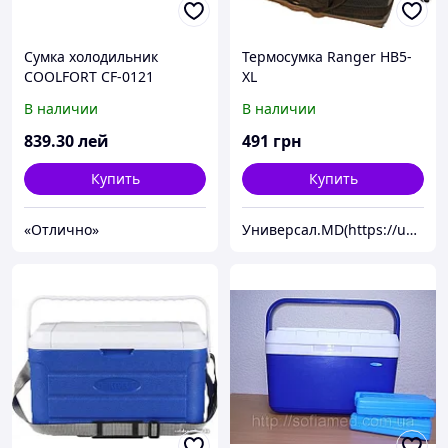
Сумка холодильник
Термосумка Ranger HB5-
COOLFORT CF-0121
XL
В наличии
В наличии
839
.30
лей
491
грн
Купить
Купить
«Отлично»
Универсал.MD(https://universal.prom.md/)