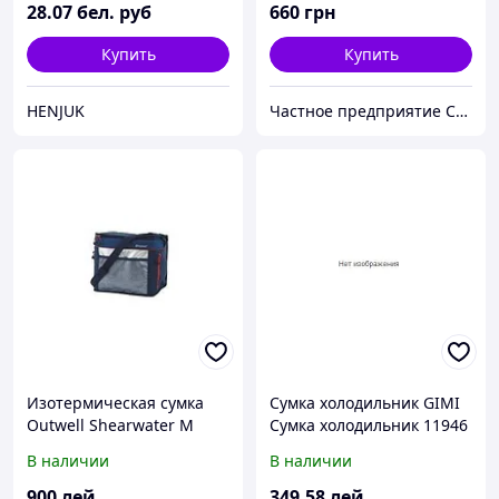
28
.07
бел. руб
660
грн
Купить
Купить
HENJUK
Частное предприятие София Мед
Изотермическая сумка
Сумка холодильник GIMI
Outwell Shearwater M
Сумка холодильник 11946
ткан.Modern 46х43x16cm
В наличии
В наличии
900
лей
349
.58
лей