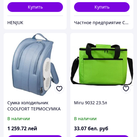
Купить
Купить
HENJUK
Частное предприятие София Мед
Сумка холодильник
Miru 9032 23.5л
COOLFORT ТЕРМОСУМКА
CF-1216
В наличии
В наличии
1 259
.72
лей
33
.07
бел. руб