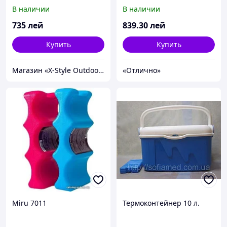
Shearwater S
20862.1 32л
В наличии
В наличии
735
лей
839
.30
лей
Купить
Купить
Магазин «X-Style Outdoor Center»
«Отлично»
Miru 7011
Термоконтейнер 10 л.