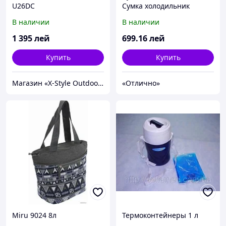
U26DC
Сумка холодильник
08672.1 24л
В наличии
В наличии
1 395
лей
699
.16
лей
Купить
Купить
Магазин «X-Style Outdoor Center»
«Отлично»
Miru 9024 8л
Термоконтейнеры 1 л