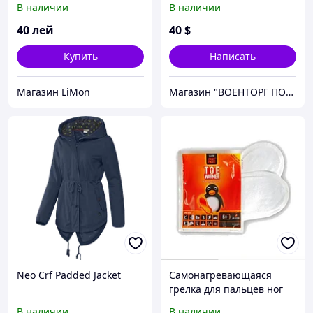
В наличии
В наличии
Warmers (Италия)
40
лей
40
$
Купить
Написать
Магазин LiMon
Магазин "ВОЕНТОРГ ПОИСКГРУНТ"
Neo Crf Padded Jacket
Самонагревающаяся
грелка для пальцев ног
Toe Warmer Only Hot
В наличии
В наличии