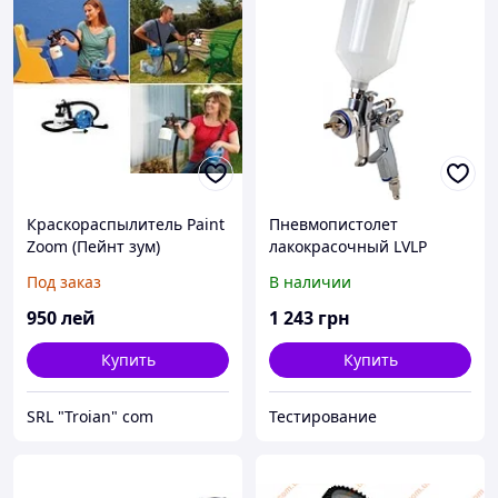
Краскораспылитель Paint
Пневмопистолет
Zoom (Пейнт зум)
лакокрасочный LVLP
Кишинев
(литой бак) 1,3 мм.
Под заказ
В наличии
Hephäst 362107
950
лей
1 243
грн
Купить
Купить
SRL "Troian" сom
Тестирование