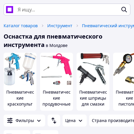
Каталог товаров
Инструмент
Пневматический инстру
Оснастка для пневматического
инструмента
в Молдове
Пневматичес
Пневматичес
Пневматичес
Пневмат
кие
кие
кие шприцы
кие
краскопульт
продувочные
для смазки
пистол
ы
пистолеты
подка
ши
Фильтры
Цена
Страна производит