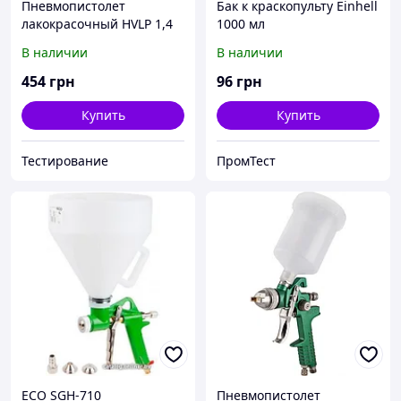
Пневмопистолет
Бак к краскопульту Einhell
лакокрасочный HVLP 1,4
1000 мл
мм. MIOL 80-828
В наличии
В наличии
454
грн
96
грн
Купить
Купить
Тестирование
ПромТест
ECO SGH-710
Пневмопистолет