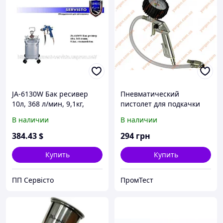
JA-6130W Бак ресивер
Пневматический
10л, 368 л/мин, 9,1кг,
пистолет для подкачки
стальной бак,
колес Einhell
В наличии
В наличии
покрасочные пистолеты,
покрасочные работы
384
.43
$
294
грн
Купить
Купить
ПП Сервісто
ПромТест