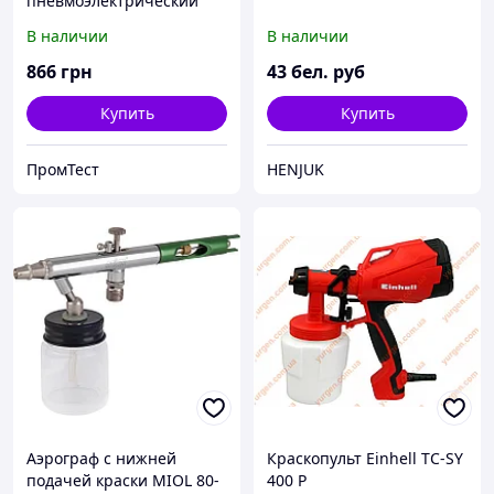
пневмоэлектрический
Craft CSP-750
В наличии
В наличии
866
грн
43
бел. руб
Купить
Купить
ПромТест
HENJUK
Аэрограф с нижней
Краскопульт Einhell TC-SY
подачей краски MIOL 80-
400 P