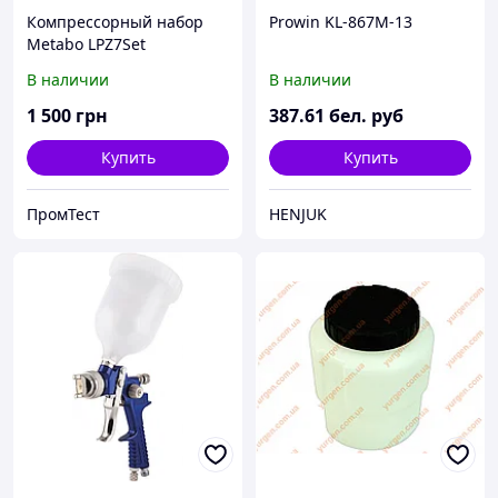
Компрессорный набор
Prowin KL-867M-13
Metabo LPZ7Set
В наличии
В наличии
1 500
грн
387
.61
бел. руб
Купить
Купить
ПромТест
HENJUK