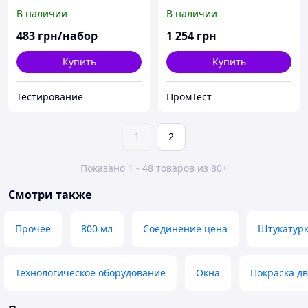
899
В наличии
В наличии
483
грн/набор
1 254
грн
Купить
Купить
Тестирование
ПромТест
1
2
Показано 1 - 48 товаров из 80+
Смотри также
Прочее
800 мл
Соединение цена
Штукатурк
Технологическое оборудование
Окна
Покраска д