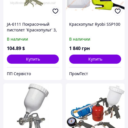
JA-6111 Покрасочный
Краскопульт Ryobi SSP100
пистолет 'Краскопульт' 3,
аэрограф, покрасочные
В наличии
В наличии
работы, покрасочные
пистолеты
104
.89
$
1 840
грн
Купить
Купить
ПП Сервісто
ПромТест