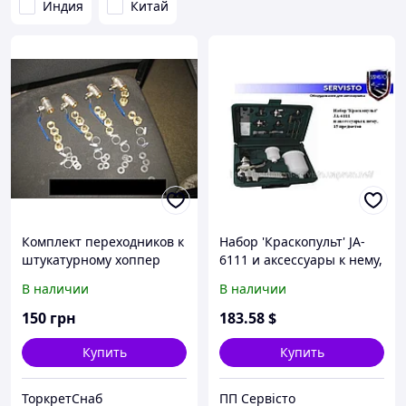
Индия
Китай
Комплект переходников к
Набор 'Краскопульт' JA-
штукатурному хоппер
6111 и аксессуары к нему,
ковшу "Торнадо"
15 предметов, аэрограф,
В наличии
В наличии
покрасочные пистолеты
150
грн
183
.58
$
Купить
Купить
ТоркретСнаб
ПП Сервісто