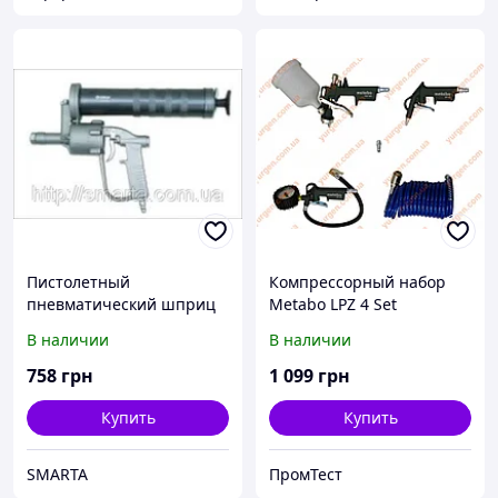
Пистолетный
Компрессорный набор
пневматический шприц
Metabo LPZ 4 Set
автоматического типа со
В наличии
В наличии
стальной 150 мм трубкой.
758
грн
1 099
грн
Купить
Купить
SMARTA
ПромТест