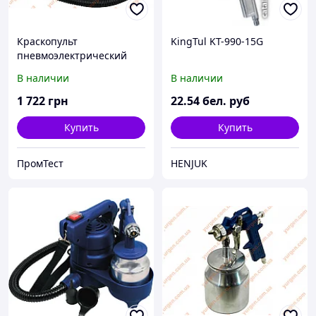
Краскопульт
KingTul KT-990-15G
пневмоэлектрический
DWT ESP05-200T
В наличии
В наличии
1 722
грн
22
.54
бел. руб
Купить
Купить
ПромТест
HENJUK