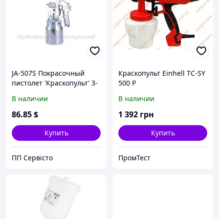
JA-507S Покрасочный
Краскопульт Einhell TC-SY
пистолет 'Краскопульт' 3-
500 P
6, аэрограф, покрасочные
В наличии
В наличии
работы, покрасочные
пистолеты
86
.85
$
1 392
грн
Купить
Купить
ПП Сервісто
ПромТест