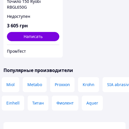
Точило 150 Ryobi
RBGL650G
Недоступен
3 605
грн
Написать
ПромТест
Популярные производители
Miol
Metabo
Proxxon
Krohn
SIA abrasi
Einhell
Титан
Фиолент
Aquer