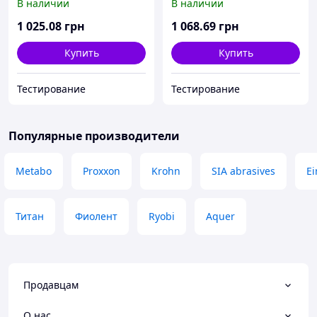
В наличии
В наличии
1 025
.08
грн
1 068
.69
грн
Купить
Купить
Тестирование
Тестирование
Популярные производители
Metabo
Proxxon
Krohn
SIA abrasives
Ei
Титан
Фиолент
Ryobi
Aquer
Продавцам
О нас