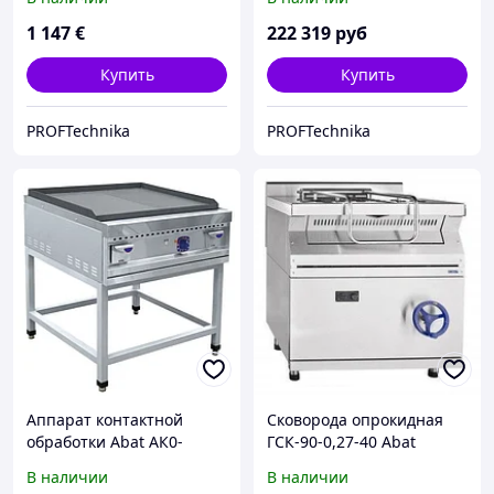
1 147
€
222 319
руб
Купить
Купить
PROFTechnika
PROFTechnika
Аппарат контактной
Сковорода опрокидная
обработки Abat АК0-
ГСК-90-0,27-40 Abat
90П-02
(газовая)
В наличии
В наличии