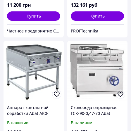
11 200
грн
132 161
руб
Купить
Купить
Частное предприятие София Мед
PROFTechnika
Аппарат контактной
Сковорода опрокидная
обработки Abat АК0-
ГСК-90-0,47-70 Abat
90П-01
(газовая)
В наличии
В наличии