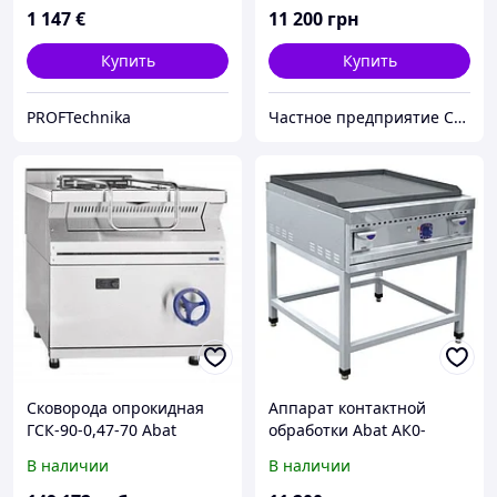
1 147
€
11 200
грн
Купить
Купить
PROFTechnika
Частное предприятие София Мед
Сковорода опрокидная
Аппарат контактной
ГСК-90-0,47-70 Abat
обработки Abat АК0-
(газовая)
90П-01
В наличии
В наличии