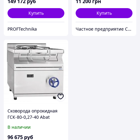
149 172
руб
11 200
грн
Купить
Купить
PROFTechnika
Частное предприятие София Мед
Сковорода опрокидная
ГСК-80-0,27-40 Abat
(газовая)
В наличии
96 675
руб