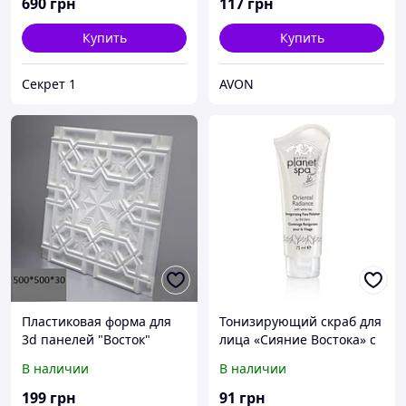
690
грн
117
грн
Купить
Купить
Секрет 1
AVON
Пластиковая форма для
Тонизирующий скраб для
3d панелей "Восток"
лица «Сияние Востока» с
50*50 (форма для 3д
экстрактом белого чая
В наличии
В наличии
панелей из абс пластика)
Avon, Эйвон, Ейвон, 75 мл
199
грн
91
грн