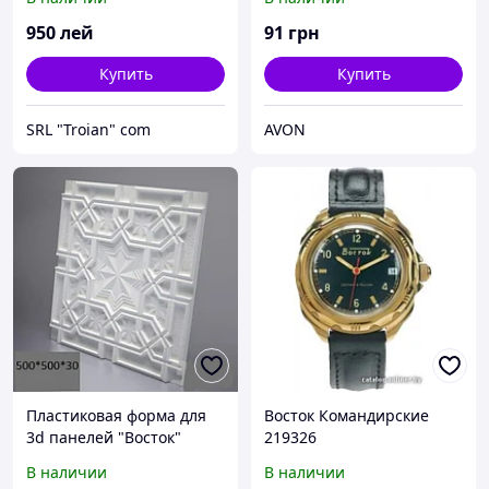
(Неопреновый,синий)
белого чая Avon, Эйвон,
Ейвон, 150 мл
950
лей
91
грн
Купить
Купить
SRL "Troian" сom
AVON
Пластиковая форма для
Восток Командирские
3d панелей "Восток"
219326
50*50 (форма для 3д
В наличии
В наличии
панелей из абс пластика)