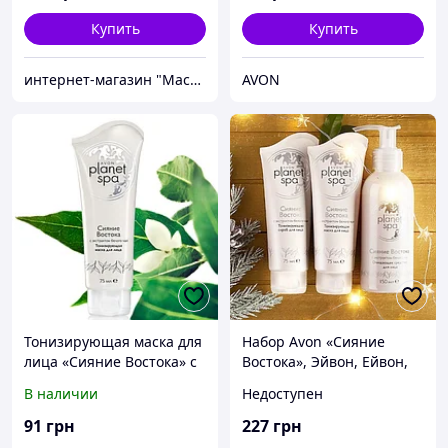
Купить
Купить
интернет-магазин "Мастер-Форм"
AVON
Тонизирующая маска для
Набор Avon «Сияние
лица «Сияние Востока» с
Востока», Эйвон, Ейвон,
экстрактом белого чая, 75
Avon, 28979
В наличии
Недоступен
мл, Avon, Эйвон, Ейвон,
75 мл
91
грн
227
грн