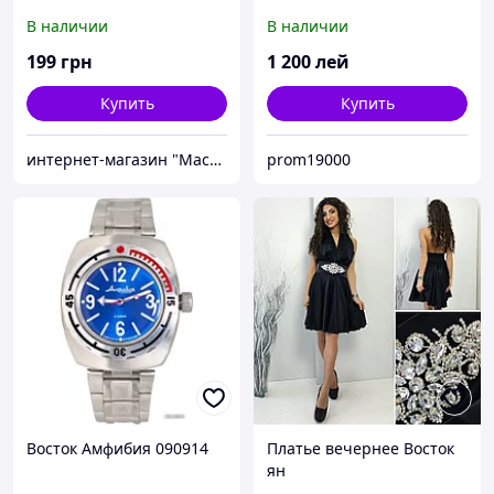
50*50 (форма для 3д
В наличии
В наличии
панелей из абс пластика)
199
грн
1 200
лей
Купить
Купить
интернет-магазин "Мастер-Форм"
prom19000
Восток Амфибия 090914
Платье вечернее Восток
ян