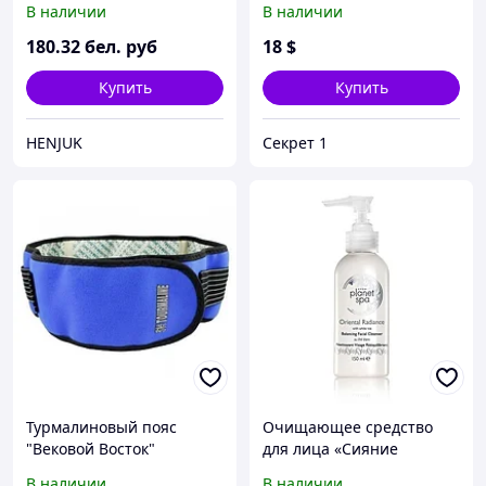
В наличии
В наличии
180
.32
бел. руб
18
$
Купить
Купить
HENJUK
Секрет 1
Турмалиновый пояс
Очищающее средство
"Вековой Восток"
для лица «Сияние
(оригинал)
Востока» с экстрактом
В наличии
В наличии