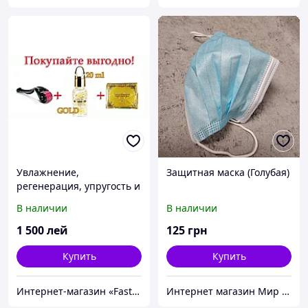
Увлажнение,
Защитная маска (Голубая)
регенерация, упругость и
омоложение кожи:
В наличии
В наличии
Мезороллер (540 игл) +
Гиалуроновая кислота с
1 500
лей
125
грн
золотом "G
Купить
Купить
Интернет-магазин «FastShop»
Интернет магазин Мир стендов. Товары из Украины