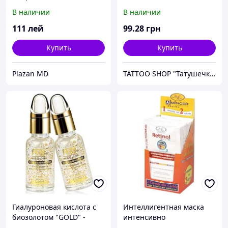
GOOCHIE
В наличии
В наличии
111
лей
99
.28
грн
Купить
Купить
Plazan MD
TATTOO SHOP "Татушечка" Молдова
Гиалуроновая кислота с
Интеллигентная маска
биозолотом "GOLD" -
интенсивно
20ml.
разглаживающая