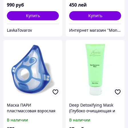
990
руб
450
лей
Купить
Купить
LavkaTovarov
Интернет магазин "Monna4ka"
Маска ПАРИ
Deep Detoxifying Mask
пластмассовая взрослая
(Глубоко очищающая и
детоксифицирующая
В наличии
В наличии
маска)