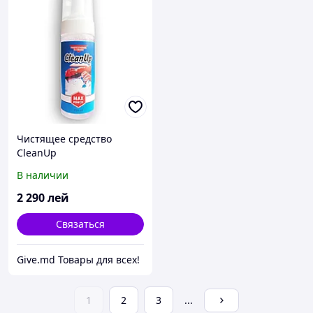
Чистящее средство
CleanUp
В наличии
2 290
лей
Связаться
Give.md Товары для всех!
1
2
3
...