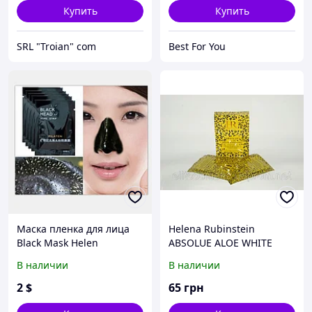
Купить
Купить
SRL "Troian" сom
Best For You
Маска пленка для лица
Helena Rubinstein
Black Mask Helen
ABSOLUE ALOE WHITE
Gold,6мл.
ESSENTIEL MASK
В наличии
В наличии
2
$
65
грн