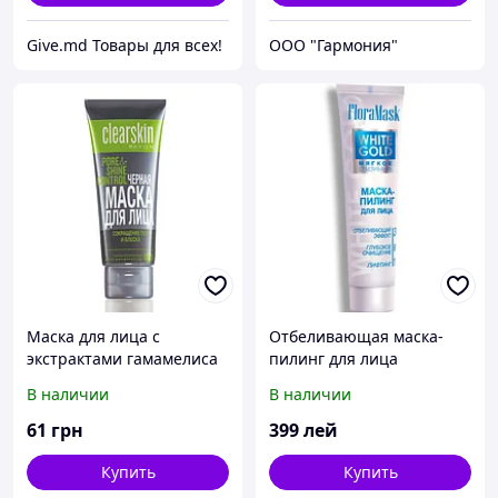
Give.md Товары для всех!
ООО "Гармония"
Маска для лица с
Отбеливающая маска-
экстрактами гамамелиса
пилинг для лица
и эвкалипта
FloraMask (Флора Маск)
В наличии
В наличии
«Уменьшение пор и
блеска» (75 мл) Avon,
61
грн
399
лей
Эйвон, Ейвон
Купить
Купить