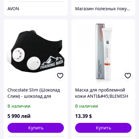
AVON
Магазин полезных покупок "Goodbuy"
Chocolate Slim (Шоколад
Маска для проблемной
Слим) - шоколад для
кожи ANTI&#45;BLEMISH
похудения
для локального
В наличии
В наличии
применения на
проблемых участках.
5 990
лей
13
.39
$
Купить
Купить