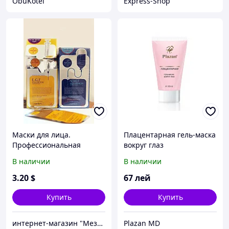
ObuKotei
Express-Shop
Маски для лица.
Плацентарная гель-маска
Профессиональная
вокруг глаз
В наличии
В наличии
3
.20
$
67
лей
Купить
Купить
интернет-магазин "Мезороллер"
Plazan MD