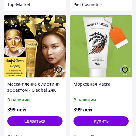
Top-Market
Piel Cosmetics
Маска-пленка с лифтинг-
Морковная маска
эффектом - Cledbel 24K
Gold
В наличии
В наличии
399
лей
399
лей
Связаться
Купить