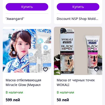
Купить
Купить
"Аwangard"
Discount NSP Shop Moldova
Маска отбеливающая
Маска от черных точек
Miracle Glow (Миракл
WOKALI
Глоу)
В наличии
В наличии
599
лей
50
лей