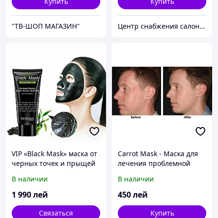
Купить
Купить
"ТВ-ШОП МАГАЗИН"
Центр снабжения салонов красоты DenIC
VIP «Black Mask» маска от
Carrot Mask - Маска для
черных точек и прыщей
лечения проблемной
кожи
В наличии
В наличии
1 990
лей
450
лей
Связаться
Купить