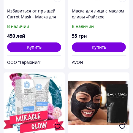
Избавиться от прыщей
Маска для лица с маслом
Carrot Mask - Маска для
оливы «Райское
лечения проблемной
увлажнение» Avon,
В наличии
В наличии
кожи молдове
Эйвон, Ейвон, 75 мл
450
лей
55
грн
Купить
Купить
ООО "Гармония"
AVON