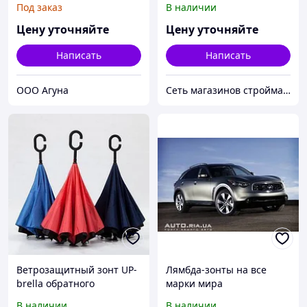
Под заказ
В наличии
Цену уточняйте
Цену уточняйте
Написать
Написать
ООО Агуна
Сеть магазинов стройматериалов и сантехники ЛЮРСАН
Ветрозащитный зонт UP-
Лямбда-зонты на все
brella обратного
марки мира
сложения
В наличии
В наличии