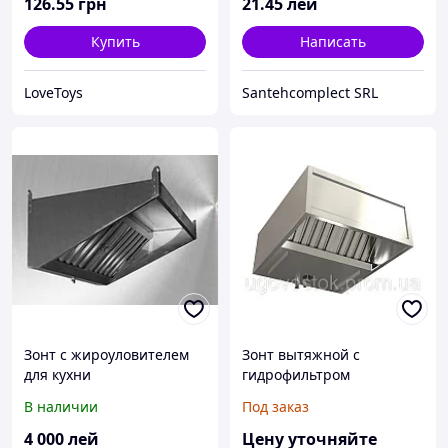
126
.55
грн
21
.45
лей
Купить
Написать
LoveToys
Santehcomplect SRL
Зонт с жироуловителем
Зонт вытяжной с
для кухни
гидрофильтром
В наличии
Под заказ
4 000
лей
Цену уточняйте