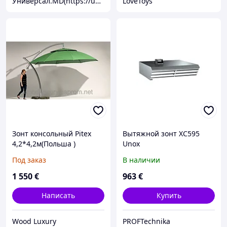
Универсал.MD(https://universal.prom.md/)
LoveToys
Зонт консольный Pitex
Вытяжной зонт XC595
4,2*4,2м(Польша )
Unox
Под заказ
В наличии
1 550
€
963
€
Написать
Купить
Wood Luxury
PROFTechnika