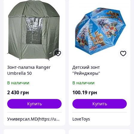
Зонт-палатка Ranger
Детский зонт
Umbrella 50
"Рейнджеры"
В наличии
В наличии
2 430
грн
100
.19
грн
Купить
Купить
Универсал.MD(https://universal.prom.md/)
LoveToys