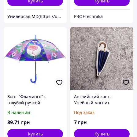
Купить
Купить
Универсал.MD(https://universal.prom.md/)
PROFTechnika
Зонт "Фламинго" с
Английский зонт.
голубой ручкой
Учебный магнит
В наличии
Под заказ
89
.71
грн
7
грн
Купить
Купить