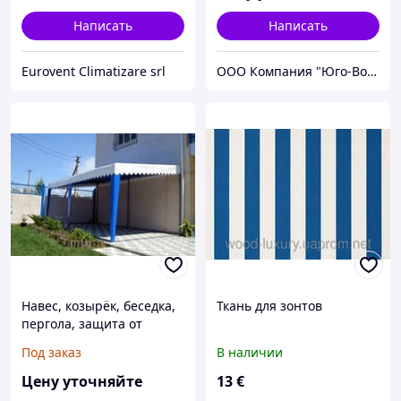
Написать
Написать
Eurovent Climatizare srl
ООО Компания "Юго-Восток"
Навес, козырёк, беседка,
Ткань для зонтов
пергола, защита от
солнца, теневой навес,
Под заказ
В наличии
маркиза, тентовый навес,
зонт от солнца
Цену уточняйте
13
€