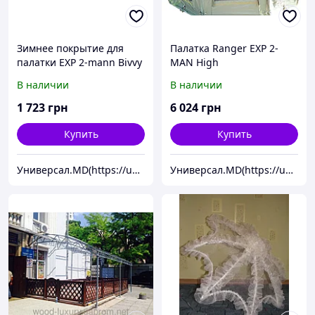
Зимнее покрытие для
Палатка Ranger EXP 2-
палатки EXP 2-mann Bivvy
MAN Нigh
В наличии
В наличии
1 723
грн
6 024
грн
Купить
Купить
Универсал.MD(https://universal.prom.md/)
Универсал.MD(https://universal.prom.md/)