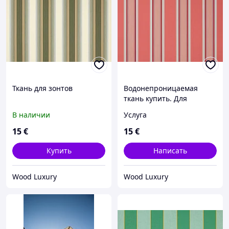
Ткань для зонтов
Водонепроницаемая
ткань купить. Для
навесов, маркиз, зонтов.
В наличии
Услуга
100% акрил.
15
€
15
€
Купить
Написать
Wood Luxury
Wood Luxury