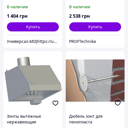
В наличии
В наличии
1 404
грн
2 538
грн
Купить
Купить
Универсал.MD(https://universal.prom.md/)
PROFTechnika
Зонты вытяжные
Дюбель зонт для
нержавеющие
пенопласта