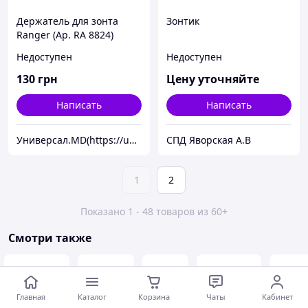
Держатель для зонта
Зонтик
Ranger (Ар. RA 8824)
Недоступен
Недоступен
130
грн
Цену уточняйте
Написать
Написать
Универсал.MD(https://universal.prom.md/)
СПД Яворская А.В
1
2
Показано 1 - 48 товаров из 60+
Смотри также
Большой
Garden
Proof
Пляжное
Нейт
Главная
Каталог
Корзина
Чаты
Кабинет