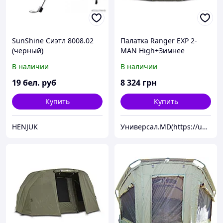
SunShine Сиэтл 8008.02
Палатка Ranger EXP 2-
(черный)
MAN Нigh+Зимнее
покрытие для палатки
В наличии
В наличии
19
бел. руб
8 324
грн
Купить
Купить
HENJUK
Универсал.MD(https://universal.prom.md/)