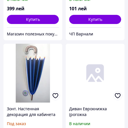
399
лей
101
лей
Купить
Купить
Магазин полезных покупок "Goodbuy"
ЧП Варнали
Зонт. Настенная
Диван Еврокнижка
декорация для кабинета
(рогожка
английского языка
серая\фотопечать велюр
Под заказ
В наличии
зонт)