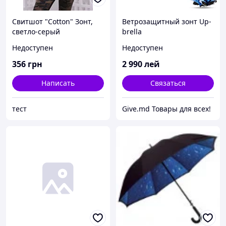
Свитшот "Cotton" Зонт,
Ветрозащитный зонт Up-
светло-серый
brella
Недоступен
Недоступен
356
грн
2 990
лей
Написать
Связаться
тест
Give.md Товары для всех!