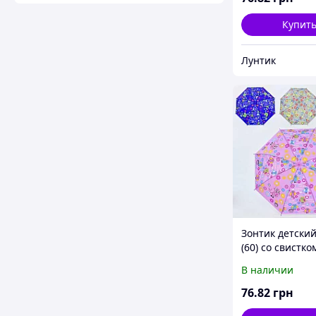
Купит
Лунтик
Зонтик детский
(60) со свистко
В наличии
76
.82
грн