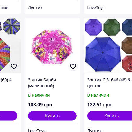
ение
Лунтик
LoveToys
(60) 4
Зонтик Барби
Зонтик C 31646 (48) 6
(малиновый)
цветов
В наличии
В наличии
103
.09
грн
122
.51
грн
ь
Купить
Купить
LoveToys
Лунтик