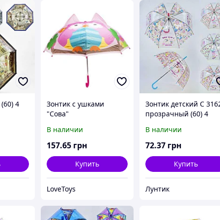
(60) 4
Зонтик с ушками
Зонтик детский C 316
"Сова"
прозрачный (60) 4
вида, 80 см, глубокий
В наличии
В наличии
купол
157
.65
грн
72
.37
грн
ь
Купить
Купить
LoveToys
Лунтик