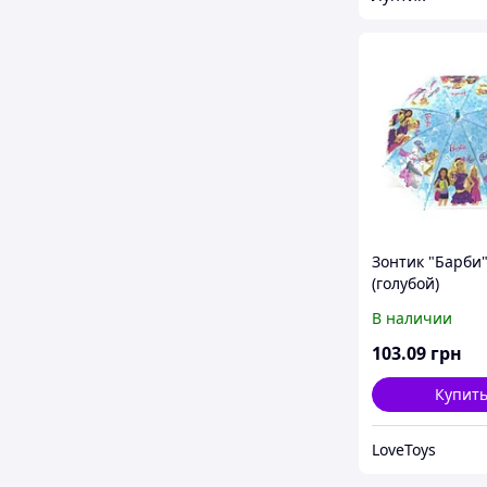
Зонтик "Барби
(голубой)
В наличии
103
.09
грн
Купит
LoveToys