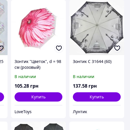
25
Зонтик "Цветок", d = 98
Зонтик C 31644 (60)
см (розовый)
В наличии
В наличии
105
.28
грн
137
.58
грн
Купить
Купить
LoveToys
Лунтик