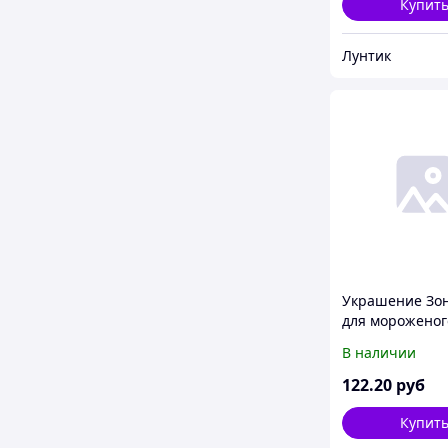
Купит
Лунтик
Украшение Зо
для мороженог
штуки / упаков
В наличии
упаковок / коро
122
.20
руб
Купит