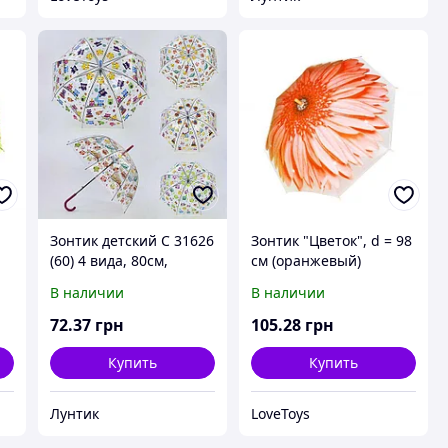
Зонтик детский C 31626
Зонтик "Цветок", d = 98
(60) 4 вида, 80см,
см (оранжевый)
глубокий купол
В наличии
В наличии
72
.37
грн
105
.28
грн
Купить
Купить
Лунтик
LoveToys