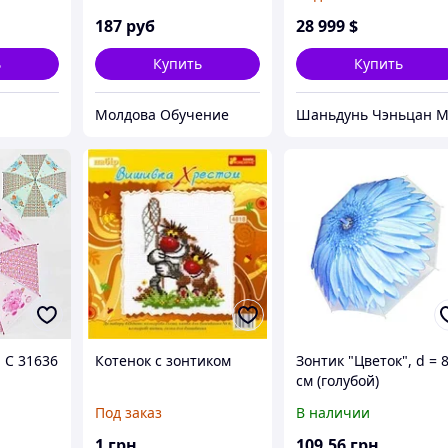
центры с ЧПУ с авто
сменной фрезой тип
187
руб
28 999
$
Зонтика
ь
Купить
Купить
Молдова Обучение
 C 31636
Котенок с зонтиком
Зонтик "Цветок", d = 
см (голубой)
Под заказ
В наличии
1
грн
109
.56
грн