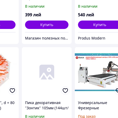
Pocket Umbrella
В наличии
В наличии
399
лей
540
лей
ь
Купить
Купить
Магазин полезных покупок "Goodbuy"
Produs Modern
, d = 80
Пика декоративная
Универсальные
)
"Зонтик" 105мм (144шт/
Фрезерные
упак) (100упак/кор)
обрабатывающие
В наличии
Под заказ