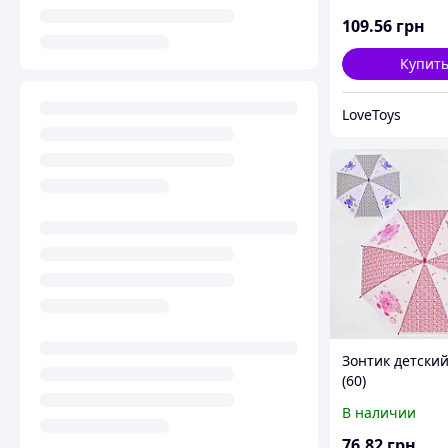
109
.56
грн
Купит
LoveToys
Зонтик детский
(60)
В наличии
76
.82
грн