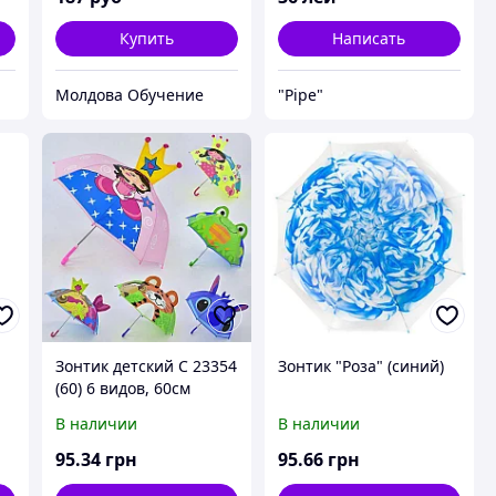
Купить
Написать
Молдова Обучение
"Pipe"
Зонтик детский С 23354
Зонтик "Роза" (синий)
(60) 6 видов, 60см
В наличии
В наличии
95
.34
грн
95
.66
грн