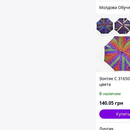
Молдова Обуч
Зонтик C 31650 
цвета
В наличии
140
.05
грн
Купит
Лунтик