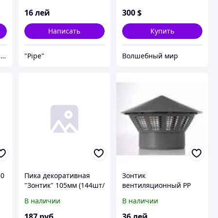
а
16
лей
300
$
Написать
Купить
Шаньдунь Чэньцан Механическая компания ООО
"Pipe"
Волшебный мир
80
Пика декоративная
Зонтик
"Зонтик" 105мм (144шт/
вентиляционный РР
упак) (100упак/кор)
110 на гладкий конец
В наличии
В наличии
трубы (коричневый)
187
руб
36
лей