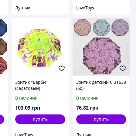
Лунтик
LoveToys
Зонтик "Барби"
Зонтик детский C 31638
(салатовый)
(60)
В наличии
В наличии
103
.09
грн
76
.82
грн
Купить
Купить
LoveToys
Лунтик