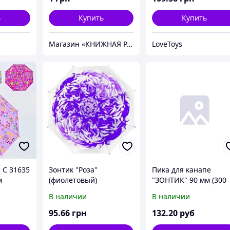
ь
Купить
Купить
Магазин «КНИЖНАЯ РАДУГА»
LoveToys
 C 31635
Зонтик "Роза"
Пика для канапе
м
(фиолетовый)
"ЗОНТИК" 90 мм (300
штук / упаковка, 35
В наличии
В наличии
упаковок / коробка)
95
.66
грн
132
.20
руб