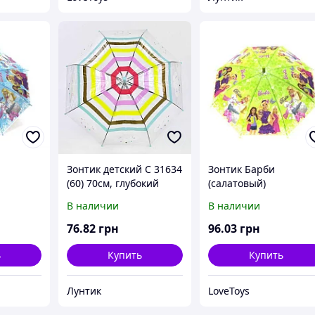
"
Зонтик детский C 31634
Зонтик Барби
(60) 70см, глубокий
(салатовый)
купол
В наличии
В наличии
76
.82
грн
96
.03
грн
ь
Купить
Купить
Лунтик
LoveToys