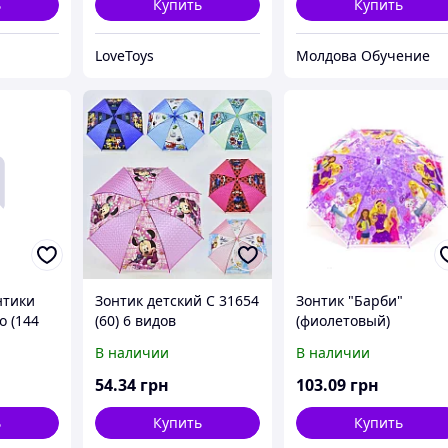
ь
Купить
Купить
LoveToys
Молдова Обучение
нтики
Зонтик детский C 31654
Зонтик "Барби"
о (144
(60) 6 видов
(фиолетовый)
ка, 20
В наличии
В наличии
бка)
54
.34
грн
103
.09
грн
ь
Купить
Купить