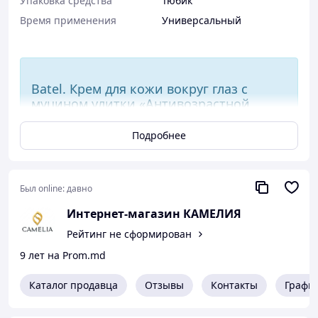
Упаковка средства
Тюбик
Время применения
Универсальный
Batel. Крем для кожи вокруг глаз с
муцином улитки «Антивозрастной
уход»
Подробнее
Емкость:
20 г
ОПИСАНИЕ:
Был online:
давно
Крем уменьшает морщины, подтягивает контур верхнего
Интернет-магазин КАМЕЛИЯ
века, борется с мешками и темными кругами под глазами.
Рейтинг не сформирован
Увлажняет, устраняет отечность и признаки возрастных
изменений.
9 лет на Prom.md
Каталог продавца
Отзывы
Контакты
Графи
Состав:
Aqua, Butylene Glycol, Snail Mucin, Dimethicone
Crosspolymer, Cyclomethicone, Isononyl Isononanoate,