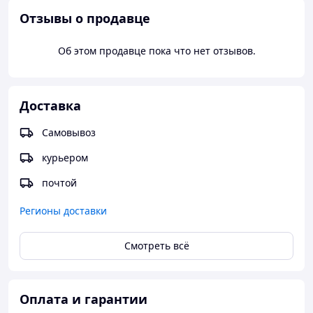
Hexadecanoic Acid 2-Ethylhexyl Ester, Glyceryl Polymethacrylate,
Отзывы о продавце
Dimethicone, Cetearyl Glucoside, Glyceryl Stearate, Silybum
Marianum, Rehmannia Glutinosa, Tocopheryl Acetate, Alpha
Bisabolol, Sodium Hyaluronate, Dipotassium Glycyrrhizate,
Об этом продавце пока что нет отзывов.
Methyl Parahydroxybenzoate, Propylparaben, Phenoxyethanol,
Fragrance.
Доставка
ПРИМЕНЕНИЕ:
Самовывоз
Нанести крем на чистую кожу вокруг глаз легкими
постукивающими движениями.
курьером
почтой
Регионы доставки
Смотреть всё
Оплата и гарантии