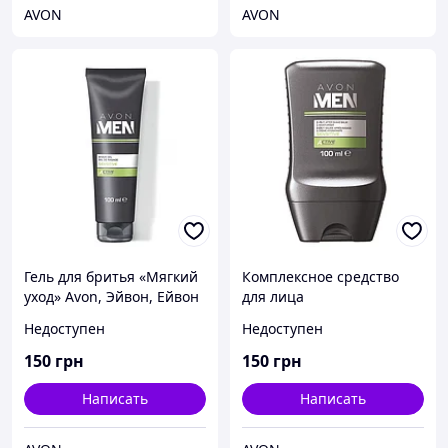
AVON
AVON
Гель для бритья «Мягкий
Комплексное средство
уход» Avon, Эйвон, Ейвон
для лица
«Активизируйся» 2-в-1:
Недоступен
Недоступен
бальзам после бритья и
увлажняющий крем, 100
150
грн
150
грн
мл
Написать
Написать