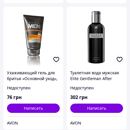
Ухаживающий гель для
Туалетная вода мужская
бритья «Основной уход»,
Elite Gentleman After
Avon, Эйвон, Ейвон, 150
Shave, Avon, Элит
Недоступен
Недоступен
мл
Джентельмен после
бритья, Эйвон, 94432, 100
76
грн
302
грн
мл
Написать
Написать
AVON
AVON