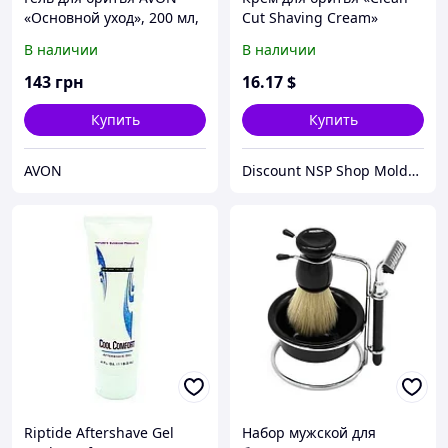
«Основной уход», 200 мл,
Cut Shaving Cream»
59353
В наличии
В наличии
143
грн
16
.17
$
Купить
Купить
AVON
Discount NSP Shop Moldova
Riptide Aftershave Gel
Набор мужской для