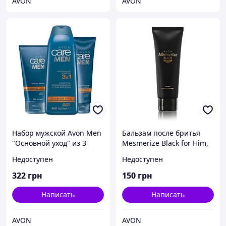
AVON
AVON
Набор мужской Avon Men
Бальзам после бритья
"Основной уход" из 3
Mesmerize Black for Him,
продуктов
Эйвон Месмерайз,
Недоступен
Недоступен
Avon,100 мл, 25464
322
грн
150
грн
Написать
Написать
AVON
AVON