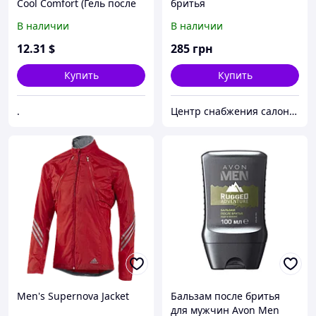
Cool Comfort (Гель после
бритья
бритья)
В наличии
В наличии
12
.31
$
285
грн
Купить
Купить
.
Центр снабжения салонов красоты DenIC
Men's Supernova Jacket
Бальзам после бритья
для мужчин Avon Men