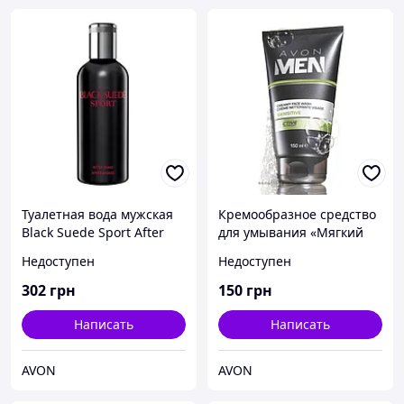
Туалетная вода мужская
Кремообразное средство
Black Suede Sport After
для умывания «Мягкий
Shave, Avon, Эйвон, Блэк
уход», 150 мл
Недоступен
Недоступен
Сюэд Спорт после бритья
Эйвон, 72232,
302
грн
150
грн
Написать
Написать
AVON
AVON