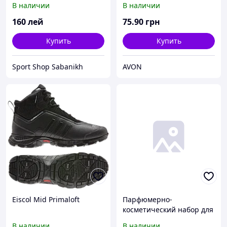
В наличии
В наличии
160
лей
75
.90
грн
Купить
Купить
Sport Shop Sabanikh
AVON
Eiscol Mid Primaloft
Парфюмерно-
косметический набор для
мужчин Avon Today for
В наличии
В наличии