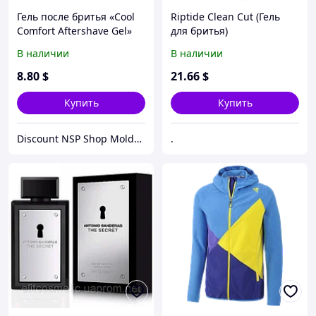
Гель после бритья «Cool
Riptide Clean Cut (Гель
Comfort Aftershave Gel»
для бритья)
В наличии
В наличии
8
.80
$
21
.66
$
Купить
Купить
Discount NSP Shop Moldova
.