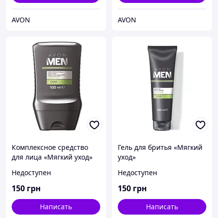
AVON
AVON
Комплексное средство
Гель для бритья «Мягкий
для лица «Мягкий уход»
уход»
2-в-1: бальзам после
Недоступен
Недоступен
бритья и увлажняющий
крем, 100 мл
150
грн
150
грн
Написать
Написать