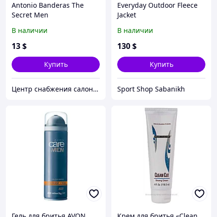
Antonio Banderas The
Everyday Outdoor Fleece
Secret Men
Jacket
В наличии
В наличии
13
$
130
$
Купить
Купить
Центр снабжения салонов красоты DenIC
Sport Shop Sabanikh
Гель для бритья AVON
Крем для бритья «Clean