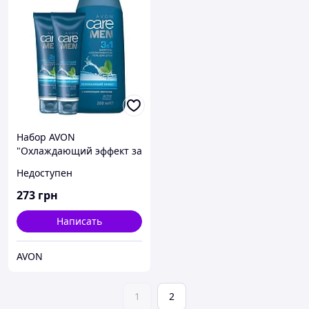
Набор AVON
"Охлаждающий эффект за
ментолом" для мужчин,
Недоступен
69565
273
грн
Написать
AVON
1
2