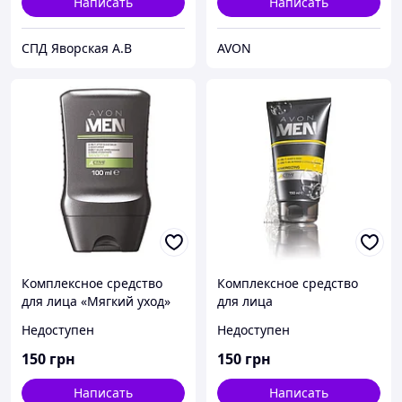
Написать
Написать
СПД Яворская А.В
AVON
Комплексное средство
Комплексное средство
для лица «Мягкий уход»
для лица
2-в-1: бальзам после
«Активизируйся» 2-в-1:
Недоступен
Недоступен
бритья и увлажняющий
очищающее средство и
крем Avon, Эйвон, Ейвон,
гель для бритья, Avon,
150
грн
150
грн
Эйвон
Написать
Написать