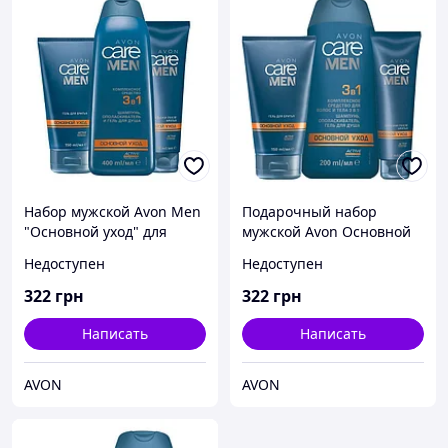
Набор мужской Avon Men
Подарочный набор
"Основной уход" для
мужской Avon Основной
любого типа кожи из 3
Уход
Недоступен
Недоступен
продуктов
322
грн
322
грн
Написать
Написать
AVON
AVON