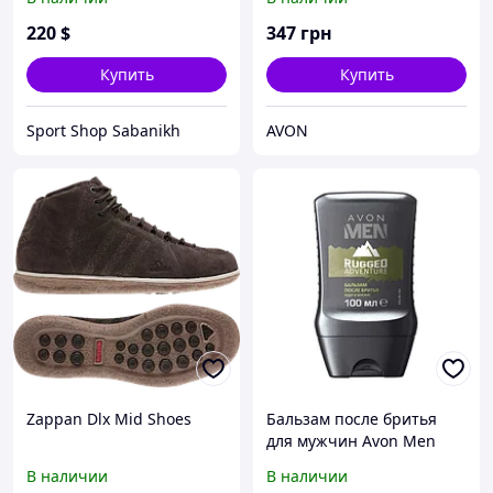
Him, коллекция Today
Tomorrow Always, Avon
220
$
347
грн
Купить
Купить
Sport Shop Sabanikh
AVON
Zappan Dlx Mid Shoes
Бальзам после бритья
для мужчин Avon Men
Rugged Adventure Avon,
В наличии
В наличии
Эйвон, Ейвон, 100 мл