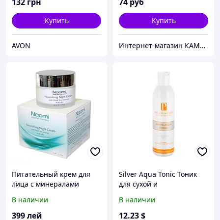
132
грн
74
руб
Купить
Купить
AVON
Интернет-магазин КАМЕЛИЯ
Питательный крем для
Silver Aqua Tonic Тоник
лица с минералами
для сухой и
Мертвого моря NAOMI
чувствительной кожи
В наличии
В наличии
для сухой кожи
399
лей
12
.23
$