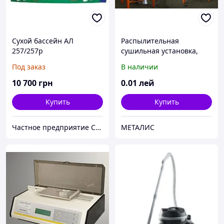
Сухой бассейн АЛ
Распылительная
257/257р
сушильная установка,
распылительная сушка,
Под заказ
В наличии
сухое молоко, казеин,
соевое молоко,
10 700
грн
0
.01
лей
Купить
Купить
Частное предприятие София Мед
МЕТАЛИС