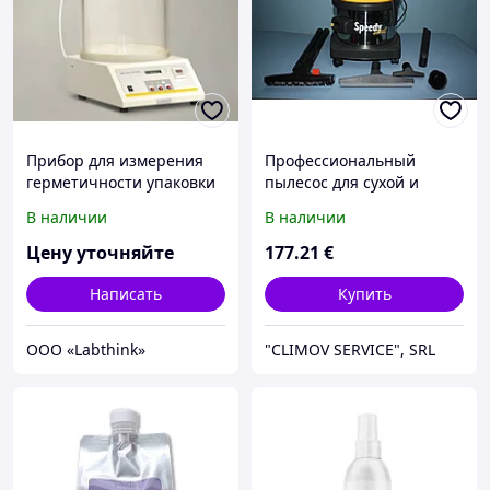
Прибор для измерения
Профессиональный
герметичности упаковки
пылесос для сухой и
сухого молоко MFY-01
влажной уборки SPEEDY
В наличии
В наличии
STEEL 215
Цену уточняйте
177
.21
€
Написать
Купить
ООО «Labthink»
"CLIMOV SERVICE", SRL