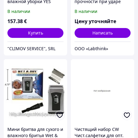
влажной уборки YES
прочности при ударе
упаковки сухого молоко
В наличии
В наличии
157
.38
€
Цену уточняйте
Купить
Написать
"CLIMOV SERVICE", SRL
ООО «Labthink»
Мини бритва для сухого и
Чистящий набор CW
влажного бритья Wet &
Чист.cалфетки для опт.