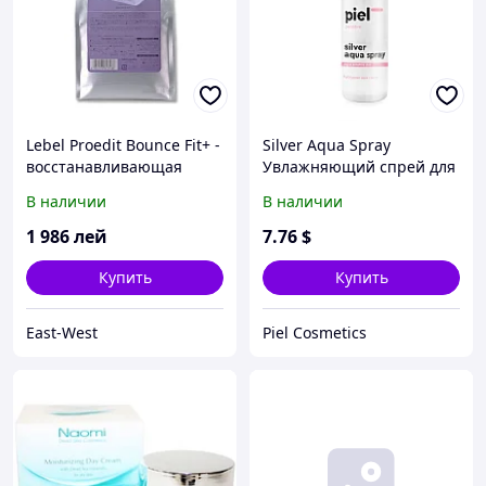
Lebel Proedit Bounce Fit+ -
Silver Aqua Spray
восстанавливающая
Увлажняющий спрей для
маска для сильно
лица. Для сухой и
В наличии
В наличии
поврежденных, сухих,
чувствительной кожи
ломких волос, 1000 мл
1 986
лей
7
.76
$
Купить
Купить
East-West
Piel Cosmetics