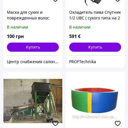
Маска для сухих и
Охладитель пива Спутник
поврежденных волос
1/2 UBC ( сухого типа на 2
EXPERTICO, 300 мл
с/п)
В наличии
В наличии
100
грн
591
€
Купить
Купить
Центр снабжения салонов красоты DenIC
PROFTechnika