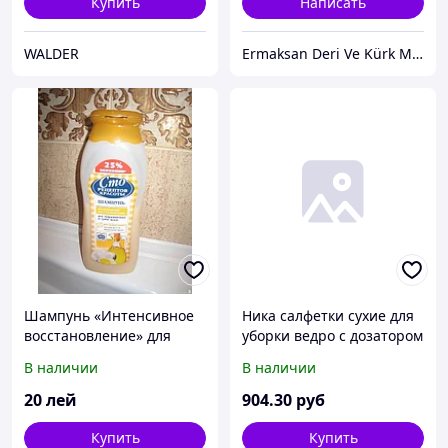
Купить
Написать
WALDER
Ermaksan Deri Ve Kürk Makineleri A. Ş.
Шампунь «Интенсивное
Ника салфетки сухие для
восстановление» для
уборки ведро с дозатором
поврежденных и сухих
(160 шт.)
В наличии
В наличии
волос СТО РЕЦЕПТОВ
КРАСОТЫ
20
лей
904
.30
руб
Купить
Купить