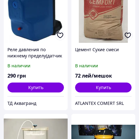
Реле давления по
Цемент Сухие смеси
нижнему пределу(датчик
сухого хода) Italtecnica
В наличии
В наличии
LP/3
290
грн
72
лей/мешок
Купить
Купить
ТД Аквагранд
ATLANTEX COMERT SRL