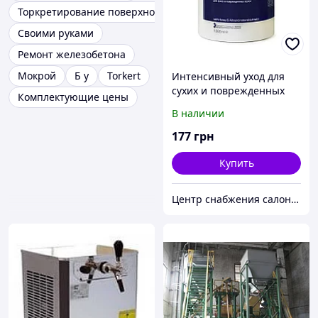
Торкретирование поверхности
Своими руками
Ремонт железобетона
Мокрой
Б у
Torkert
Интенсивный уход для
сухих и поврежденных
Комплектующие цены
волос EXPERTICO
В наличии
177
грн
Купить
Центр снабжения салонов красоты DenIC