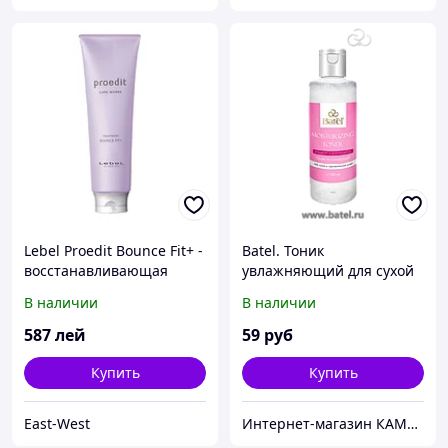
Lebel Proedit Bounce Fit+ -
Batel. Тоник
восстанавливающая
увлажняющий для сухой
маска для сильно
и чувствительной кожи
В наличии
В наличии
поврежденных, сухих,
ломких волос, 250 мл
587
лей
59
руб
Купить
Купить
East-West
Интернет-магазин КАМЕЛИЯ