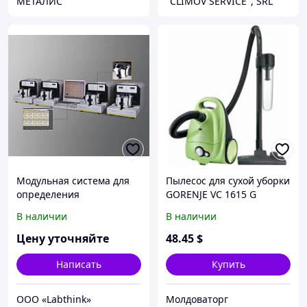
МЕТАЛИС
"CLIMOV SERVICE", SRL
Модульная система для
Пылесос для сухой уборки
определения
GORENJE VC 1615 G
паропроницаемости
В наличии
В наличии
упаковки сухого молоко
Цену уточняйте
48
.45
$
Написать
Купить
ООО «Labthink»
Молдоваторг