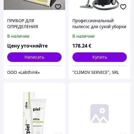
ПРИБОР ДЛЯ
Профессиональный
ОПРЕДЕЛЕНИЯ
пылесос для сухой уборки
КОЭФФИЦИЕНТА ТРЕНИЯ
LEO
В наличии
В наличии
упаковки сухого молоко
MXD-02
Цену уточняйте
178
.24
€
Написать
Купить
ООО «Labthink»
"CLIMOV SERVICE", SRL