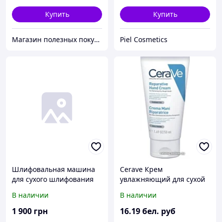
Купить
Купить
Магазин полезных покупок "Goodbuy"
Piel Cosmetics
Шлифовальная машина
Cerave Крем
для сухого шлифования
увлажняющий для сухой
стен Dino-Powe DP-700A
и очень сухой кожи рук
В наличии
В наличии
50 мл
1 900
грн
16
.19
бел. руб