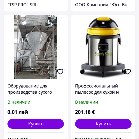
"TSP PRO" SRL
ООО Компания "Юго-Восток"
Оборудование для
Профессиональный
производства сухого
пылесос для сухой и
молока, распылительная
влажной уборки SPEEDY
В наличии
В наличии
сушильная установка
STEEL 515
промышленная от
0
.01
лей
201
.18
€
производителя
Купить
Купить