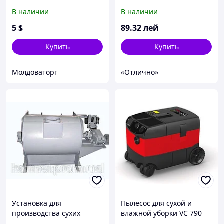
Dry
50влаж/50сухих CW-1073
В наличии
В наличии
5
$
89
.32
лей
Купить
Купить
Молдоваторг
«Отлично»
Установка для
Пылесос для сухой и
производства сухих
влажной уборки VC 790
смесей
PRO