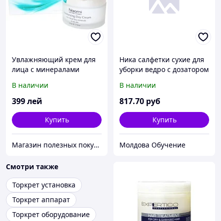
Увлажняющий крем для
Ника салфетки сухие для
лица с минералами
уборки ведро с дозатором
Мертвого моря NAOMI
(160 шт/уп)
В наличии
В наличии
для сухой кожи
399
лей
817
.70
руб
Купить
Купить
Магазин полезных покупок "Goodbuy"
Молдова Обучение
Смотри также
Торкрет установка
Торкрет аппарат
Торкрет оборудование