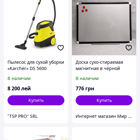
Пылесос для сухой уборки
Доска сухо-стираемая
«Karcher» DS 5600
магнитная в чёрной
рамке ALU23 ТОВ "2х3
В наличии
В наличии
Україна"
8 200
лей
776
грн
Купить
Купить
"TSP PRO" SRL
Интернет магазин Мир стендов. Товары из Украины