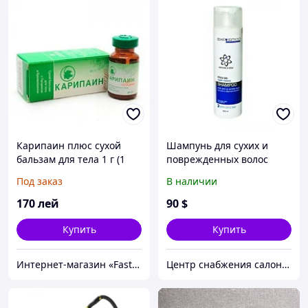
Карипаин плюс сухой
Шампунь для сухих и
бальзам для тела 1 г (1
поврежденных волос
флакон)
EXPERTICO, 300 мл
Под заказ
В наличии
170
лей
90
$
Купить
Купить
Интернет-магазин «FastShop»
Центр снабжения салонов красоты DenIC