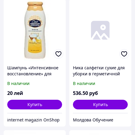
Шампунь «Интенсивное
Ника салфетки сухие для
восстановление» для
уборки в герметичной
поврежденных и сухих
упаковке (160 шт.)
В наличии
В наличии
волос СТО РЕЦЕПТОВ
КРАСОТЫ
20
лей
536
.50
руб
Купить
Купить
internet magazin OnShop
Молдова Обучение