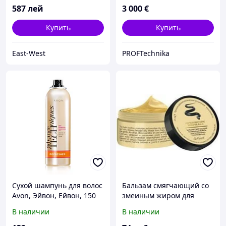
мл
587
лей
3 000
€
Купить
Купить
East-West
PROFTechnika
Сухой шампунь для волос
Бальзам смягчающий со
Avon, Эйвон, Ейвон, 150
змеиным жиром для
мл
особо сухих участков
В наличии
В наличии
кожи, 20 г