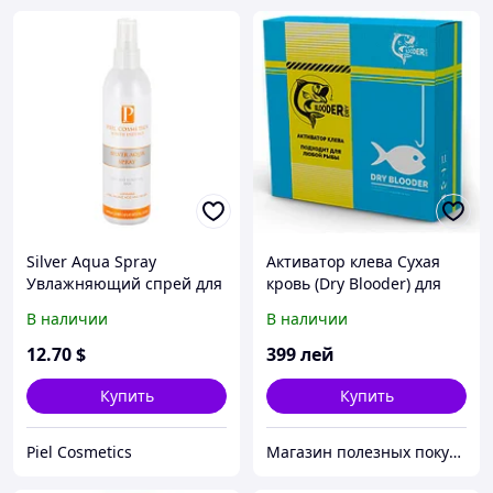
Silver Aqua Spray
Активатор клева Сухая
Увлажняющий спрей для
кровь (Dry Blooder) для
лица. Для сухой и
рыбалки
В наличии
В наличии
чувствительной кожи
12
.70
$
399
лей
Купить
Купить
Piel Cosmetics
Магазин полезных покупок "Goodbuy"