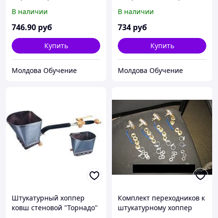
Размеры ковша 450х330
ковша 400х400 мм Длина
В наличии
В наличии
мм Длина в сборе 1330
в сборе 1300 мм -
мм - усиленная стальная
алюминиевая защитная
746
.90
руб
734
руб
оцинкованная планка U-
планка - стальной
формы -
черенок -
Купить
Купить
Молдова Обучение
Молдова Обучение
Штукатурный хоппер
Комплект переходников к
ковш стеновой "Торнадо"
штукатурному хоппер
ковшу "Торнадо"