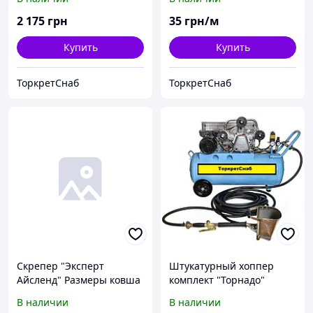
2 175
грн
35
грн/м
Купить
Купить
ТоркретСнаб
ТоркретСнаб
Скрепер "Эксперт
Штукатурный хоппер
Айсленд" Размеры ковша
комплект "Торнадо"
440х796 мм Длина в
В наличии
В наличии
сборе 1337 мм -