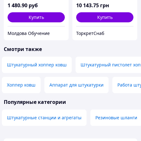
алюминиевая защитная
1 480
.90
руб
10 143
.75
грн
планка - колесики для
легкого скольжения -
Купить
Купить
цанговое
Молдова Обучение
ТоркретСнаб
Смотри также
Штукатурный хоппер ковш
Штукатурный пистолет хо
Хоппер ковш
Аппарат для штукатурки
Работа шт
Популярные категории
Штукатурные станции и агрегаты
Резиновые шланги