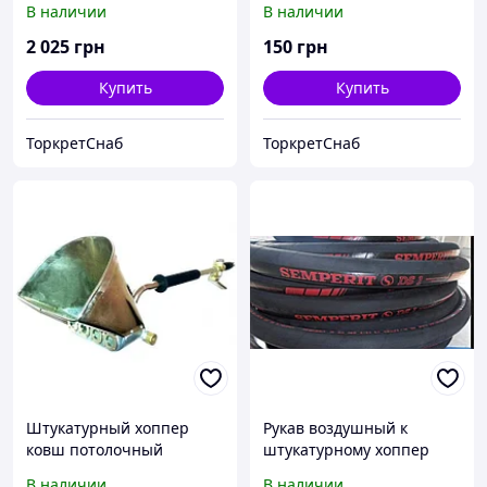
В наличии
В наличии
2 025
грн
150
грн
Купить
Купить
ТоркретСнаб
ТоркретСнаб
Штукатурный хоппер
Рукав воздушный к
ковш потолочный
штукатурному хоппер
"Торнадо"
ковшу "Торнадо"
В наличии
В наличии