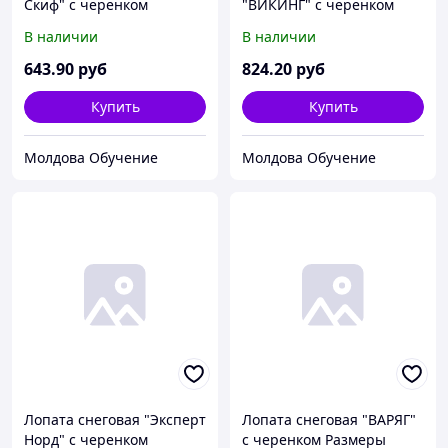
Скиф" с черенком
"ВИКИНГ" с черенком
Размеры ковша 380х365
Размеры ковша 500х390
В наличии
В наличии
мм Длина в сборе 1350
мм Длина в сборе 1500
мм алюминиевая
мм - алюминиевая
643
.90
руб
824
.20
руб
защитная планка
защитная планка -
ДЮРалюминиевый
стальной черенок
Купить
Купить
черенок САМАЯ
эргономичной
Молдова Обучение
Молдова Обучение
Лопата снеговая "Эксперт
Лопата снеговая "ВАРЯГ"
Норд" с черенком
с черенком Размеры