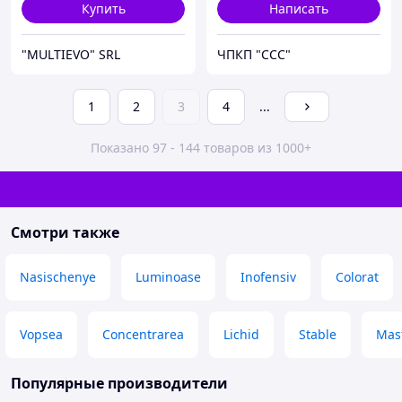
Купить
Написать
"MULTIEVO" SRL
ЧПКП "ССС"
1
2
3
4
...
Показано 97 - 144 товаров из 1000+
Смотри также
Nasischenye
Luminoase
Inofensiv
Colorat
Vopsea
Concentrarea
Lichid
Stable
Mas
Популярные производители