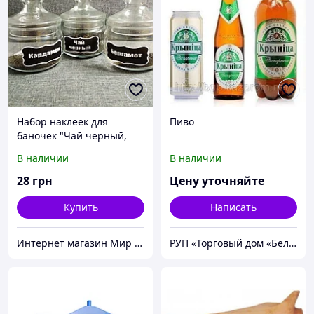
Набор наклеек для
Пиво
баночек "Чай черный,
зелёный, травяной",
В наличии
В наличии
Кардамон, Бергамот"
28
грн
Цену уточняйте
Купить
Написать
Интернет магазин Мир стендов. Товары из Украины
РУП «Торговый дом «Белгоспищепром»