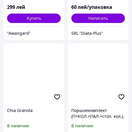
299
лей
60
лей/упаковка
Купить
Написать
"Аwangard"
SRL "Diata-Plus"
Chia Granola
Поршнекомплект
(П+КОЛ.+ПАЛ.+стоп. кол.),
T6050/TS115
В наличии
В наличии