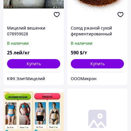
Мицелий вешенки
Солод ржаной сухой
078959028
ферментированный
В наличии
В наличии
25
лей/кг
590
$/т
Купить
Купить
КФХ ЭлитМицелий
ОООМикрон