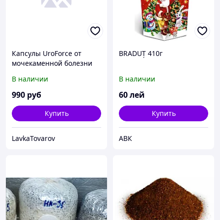
Капсулы UroForce от
BRADUȚ 410г
мочекаменной болезни
почек
В наличии
В наличии
990
руб
60
лей
Купить
Купить
LavkaTovarov
АВК