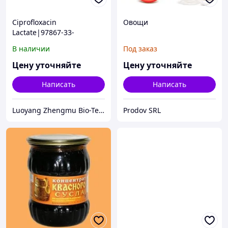
Ciprofloxacin
Овощи
Lactate|97867-33-
9|C17H18FN3O3 C3H6O3
В наличии
Под заказ
Цену уточняйте
Цену уточняйте
Написать
Написать
Luoyang Zhengmu Bio-Tech Co.,Ltd.
Prodov SRL