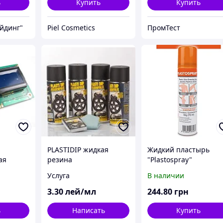
ь
Купить
Купить
йдинг"
Piel Cosmetics
ПромТест
PLASTIDIP жидкая
Жидкий пластырь
ая
резина
"Plastospray"
катор)
Услуга
В наличии
TV#
3
.30
лей/мл
244
.80
грн
ь
Написать
Купить