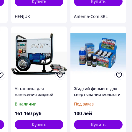
Купить
Купить
HENJUK
Anlema-Com SRL
Установка для
Жидкий фермент для
нанесения жидкой
свёртывания молока и
резины ДУГА И3
производства сыра,
В наличии
Под заказ
Супер Майя-Ренин (88
мл)
161 160
руб
100
лей
Купить
Купить