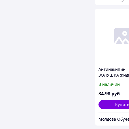
Антинакипин
ЗОЛУШКА жид
универсальный
В наличии
(24 штуки/упак
34
.98
руб
Купит
Молдова Обуч