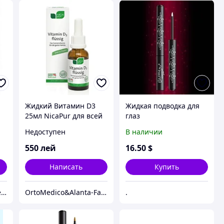
Жидкий Витамин D3
Жидкая подводка для
25мл NicaPur для всей
глаз
семьи, 1000 МЕ в одной
Недоступен
В наличии
капле, с приятным
вкусом
550
лей
16
.50
$
Написать
Купить
Интернет магазин Медлайф
OrtoMedico&Alanta-Farm SRL
.