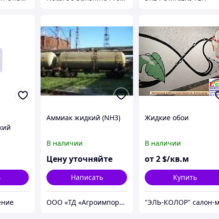
Аммиак жидкий (NH3)
Жидкие обои
кий
 250 мл
В наличии
В наличии
овка)
Цену уточняйте
от
2
$/кв.м
ь
Написать
Купить
ение
ООО «ТД «Агроимпорт ЛТД»