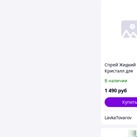
Спрей Жидкий
Кристалл для
автомобиля
В наличии
1 490
руб
Купит
LavkaTovarov