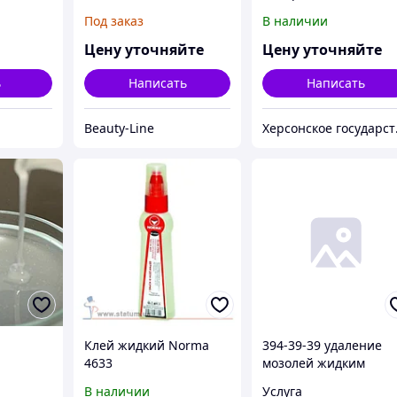
тирки
инактивированная
Под заказ
В наличии
жидкая культуральна
из штамма
Цену уточняйте
Цену уточняйте
«Щёлково-51К»
ь
Написать
Написать
Beauty-Line
Херсонско
Клей жидкий Norma
394-39-39 удаление
4633
мозолей жидким
азотом
В наличии
Услуга