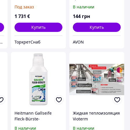
(перистальтический)
сияние" Avon, Эйвон,
Под заказ
В наличии
я
Ейвон
1 731
€
144
грн
Купить
Купить
е государственное предприятие - биологическая фабрика
ТоркретСнаб
AVON
Heitmann Gallseife
Жидкая теплоизоляция
Fleck-Bürste-
Vioterm
Пятновыводитель
В наличии
В наличии