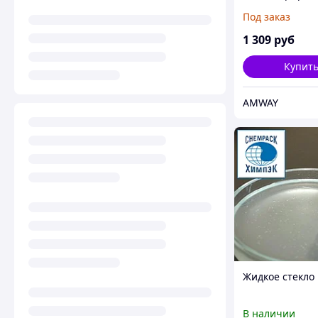
средство для с
Под заказ
1 309
руб
Купит
AMWAY
Жидкое стекло
В наличии