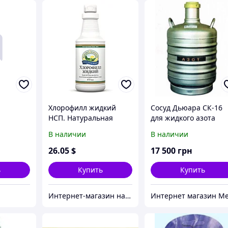
Хлорофилл жидкий
Сосуд Дьюара СК-16
НСП. Натуральная
для жидкого азота
Биодобавка
В наличии
В наличии
26
.05
$
17 500
грн
ь
Купить
Купить
Интернет-магазин натуральных витаминов компании Nature`s Sunshine, NSP (НСП)