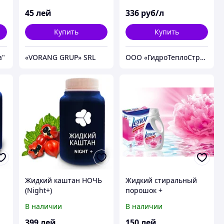
жидкое желчное мыло
перед стиркой со
45
лей
336
руб/л
встроенной щеткой
250мл
Купить
Купить
а"
«VORANG GRUP» SRL
ООО «ГидроТеплоСтрой»
Жидкий каштан НОЧЬ
Жидкий стиральный
(Night+)
порошок +
кондиционер "LENOR
В наличии
В наличии
Vollwaschmittel"
399
лей
150
лей