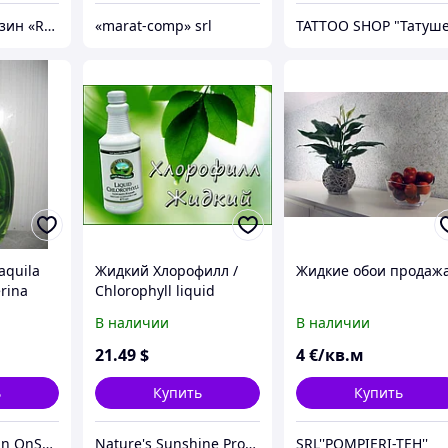
Интернет-магазин «Rem-elektronik»
«marat-comp» srl
aquila
Жидкий Хлорофилл /
Жидкие обои продаж
erina
Chlorophyll liquid
chid
В наличии
В наличии
 E si
21
.49
$
4
€/кв.м
ь
Купить
Купить
internet magazin OnShop
Nature's Sunshine Products
SRL''POMPIERI-TEH''