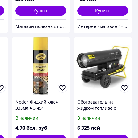
Купить
Купить
Магазин полезных покупок "Goodbuy"
Интернет-магазин "Немецкое качество"
Nodor Жидкий ключ
Обогреватель на
335мл AC-451
жидком топливе с
прямым сгоранием
В наличии
В наличии
).
TROTEC IDX 30 D
4
.70
бел. руб
6 325
лей