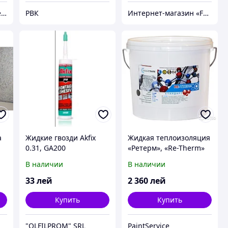
TATTOO SHOP "Татушечка" Молдова
РВК
Интернет-магазин «FastShop»
а
Жидкие гвозди Akfix
Жидкая теплоизоляция
0.31, GA200
«Ретерм», «Re-Therm»
В наличии
В наличии
33
лей
2 360
лей
Купить
Купить
"OLFILPROM" SRL
PaintService