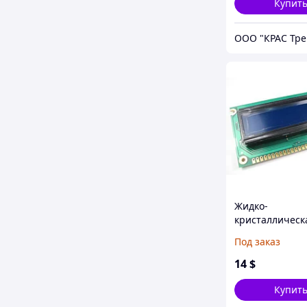
Купит
ООО "КРАС Тре
Жидко-
кристаллическ
матрица (инди
Под заказ
WH1602A-REI-C
14
$
Купит