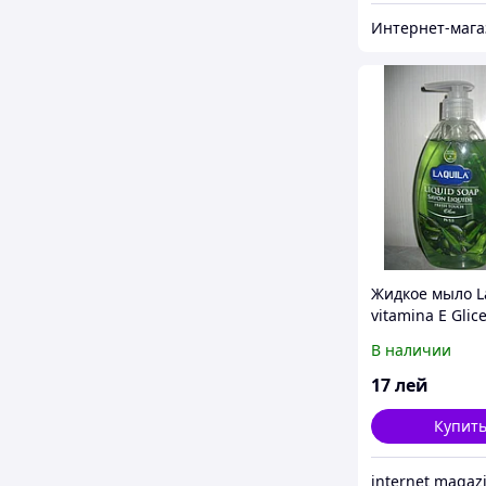
Жидкое мыло L
vitamina E Glic
Olivia /Sapun li
В наличии
Laquila Vitamina
Glicerina
17
лей
Купит