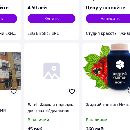
яйте
4
.50
лей
Цену уточняйте
ть
Купить
Написать
Группа компаний «ХИМПЭК»
«SG Birotic» SRL
Студия красоты "Жив
Batel. Жидкая подводка
Жидкий каштан Ночь
ЦИЯ
для глаз «Идеальная
линия»
В наличии
В наличии
45
руб
360
лей