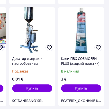
Дозатор жидких и
Клеи ПВХ COSMOFEN
пастообразных
PLUS (жидкий пластик)
продуктов
Под заказ
В наличии
0
.01
€
3
€
Купить
Купить
"ЭЛЬ-КОЛОР" салон-магазин декоративно-отделочных и строительных материалов
SC"DANIRANG"SRL
ECATERIX_ОКОННЫЕ КОМПЛЕКТУЮЩИЕ